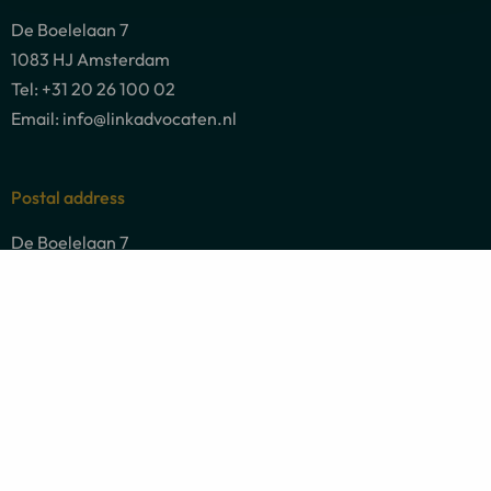
De Boelelaan 7
1083 HJ Amsterdam
Tel: +31 20 26 100 02
Email: info@linkadvocaten.nl
Postal address
De Boelelaan 7
1083 HJ Amsterdam
Legal practice areas
Socials
Go
Go
Go