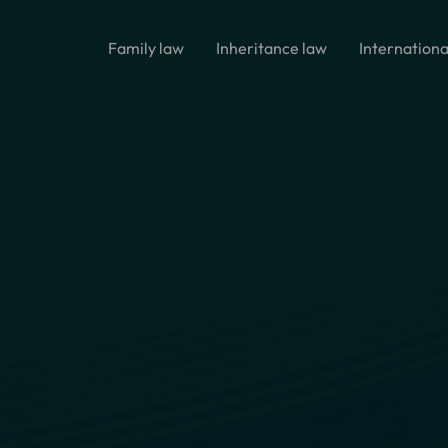
Family law
Inheritance law
Internationa