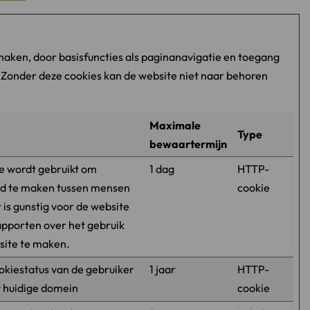
maken, door basisfuncties als paginanavigatie en toegang
 Zonder deze cookies kan de website niet naar behoren
Maximale
Type
bewaartermijn
e wordt gebruikt om
1 dag
HTTP-
d te maken tussen mensen
cookie
t is gunstig voor de website
apporten over het gebruik
site te maken.
okiestatus van de gebruiker
1 jaar
HTTP-
t huidige domein
cookie