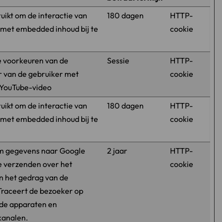
uikt om de interactie van
180 dagen
HTTP-
 met embedded inhoud bij te
cookie
 voorkeuren van de
Sessie
HTTP-
r van de gebruiker met
cookie
 YouTube-video
uikt om de interactie van
180 dagen
HTTP-
 met embedded inhoud bij te
cookie
m gegevens naar Google
2 jaar
HTTP-
te verzenden over het
cookie
n het gedrag van de
Traceert de bezoeker op
nde apparaten en
kanalen.