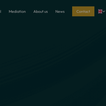
l
Mediation
About us
News
Contact