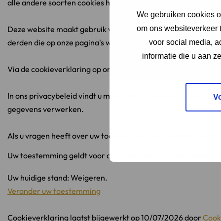
alle andere soorten cookies hebben we uw toestemming nodi
We gebruiken cookies om
om ons websiteverkeer t
Deze website maakt gebruik van verschillende soorten cook
derden die op onze pagina's worden weergegeven.
voor social media, 
informatie die u aan z
Via de cookieverklaring op onze website kunt u uw toestemmi
In ons privacybeleid vindt u meer informatie over wie we zij
V
gegevens verwerken.
Als u vragen heeft over uw toestemming, vermeld dan het ID 
Uw toestemming geldt voor de volgende domeinen: www.lin
Uw huidige stand: Weigeren.
Verander uw toestemming
Cookieverklaring laatst bijgewerkt op 10/07/2026 door
Cook