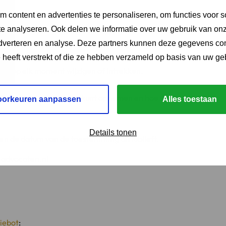
g.
 content en advertenties te personaliseren, om functies voor s
e analyseren. Ook delen we informatie over uw gebruik van onz
ies. Sommige cookies worden geplaatst door diensten van
adverteren en analyse. Deze partners kunnen deze gegevens c
e heeft verstrekt of die ze hebben verzameld op basis van uw ge
ng op elk moment wijzigen of intrekken.
n, hoe u contact met ons kunt opnemen en hoe we persoonlijke
oorkeuren aanpassen
Alles toestaan
Details tonen
en de datum van de toestemming alstublieft.
kadvocaten.nl
iebot
: