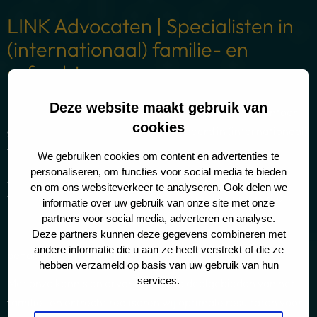
LINK Advocaten | Specialisten in
(internationaal) familie- en
erfrecht
Deze website maakt gebruik van
LINK Advocaten is een gerenommeerd advocatenkantoor
cookies
gevestigd in Amsterdam, gespecialiseerd in (internationaal)
familierecht en erfrecht.
We gebruiken cookies om content en advertenties te
personaliseren, om functies voor social media te bieden
Als gedreven advocaten en mediators begeleiden wij
en om ons websiteverkeer te analyseren. Ook delen we
vermogende particulieren, expats en ondernemers met
informatie over uw gebruik van onze site met onze
hoogwaardige juridische expertise. Onze cliënten uit
partners voor social media, adverteren en analyse.
Deze partners kunnen deze gegevens combineren met
binnen- en buitenland waarderen onze persoonlijke
andere informatie die u aan ze heeft verstrekt of die ze
benadering en effectieve aanpak.
hebben verzameld op basis van uw gebruik van hun
services.
Met onze kennis en ervaring op alle deelgebieden van het
familie- en erfrecht realiseren wij optimale resultaten voor