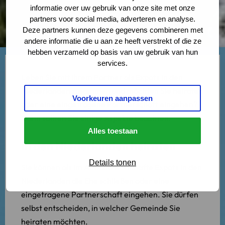
informatie over uw gebruik van onze site met onze
partners voor social media, adverteren en analyse.
Deze partners kunnen deze gegevens combineren met
andere informatie die u aan ze heeft verstrekt of die ze
hebben verzameld op basis van uw gebruik van hun
services.
Leben Sie mit Ihrem Partner als Expats in den
Niederlanden zusammen und möchten Sie heiraten
Voorkeuren aanpassen
oder eine eingetragene Partnerschaft eingehen?
Dann sollten Sie einige Aspekte beachten.
Alles toestaan
In den Niederlanden heiraten
Details tonen
Sie können als im Ausland wohnhafte Expats in den
Niederlanden die Ehe schließen oder eine
eingetragene Partnerschaft eingehen. Sie dürfen
selbst entscheiden, in welcher Gemeinde Sie
heiraten möchten.