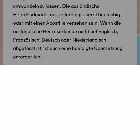
umwandeln zu lassen. Die ausländische
Heiratsurkunde muss allerdings zuerst beglaubigt
oder mit einer Apostille versehen sein. Wenn die
ausländische Heiratsurkunde nicht auf Englisch,
Französisch, Deutsch oder Niederländisch
abgefasst ist, ist auch eine beeidigte Übersetzung
erforderlich.
Nach Ihrer Rückkehr in die Niederlande sind Sie
gesetzlich dazu verpflichtet, Ihre Ehe oder
Partnerschaft in dem Basisregister für
personenbezogene Daten [Basisregistratie
Personen (BRP)] Ihres Wohnortes eintragen zu
lassen.
Scheidung als Expats vom Ausland
aus