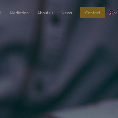
l
Mediation
About us
News
Contact