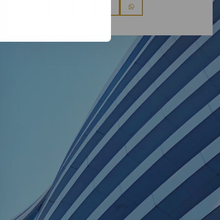
Share
Share
Share
Share
Share
via
via
via
via
via