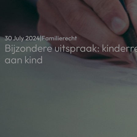
30 July 2024
|
Familierecht
Bijzondere uitspraak: kinderre
aan kind