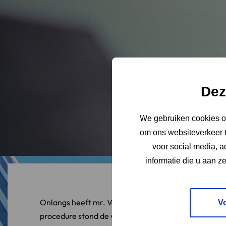
Dez
We gebruiken cookies om
om ons websiteverkeer t
voor social media, 
informatie die u aan z
Onlangs heeft mr. Veen, kinderrechter in Noord-Ned
V
procedure stond de vraag centraal of een kind van 