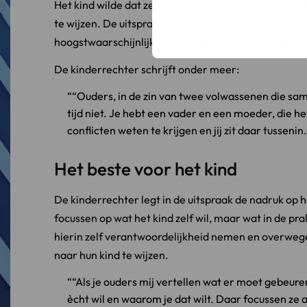
Het kind wilde dat zelf wel, maar de rechter achtte h
te wijzen. De uitspraak is geschreven in de vorm van
hoogstwaarschijnlijk in een poging de boodschap ov
De kinderrechter schrijft onder meer:
“Ouders, in de zin van twee volwassenen die same
tijd niet. Je hebt een vader en een moeder, die he
conflicten weten te krijgen en jij zit daar tussenin.
Het beste voor het kind
De kinderrechter legt in de uitspraak de nadruk op h
focussen op wat het kind zelf wil, maar wat in de pra
hierin zelf verantwoordelijkheid nemen en overwegen 
naar hun kind te wijzen.
“Als je ouders mij vertellen wat er moet gebeure
ècht wil en waarom je dat wilt. Daar focussen ze al