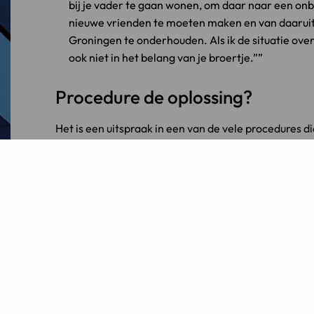
bij je vader te gaan wonen, om daar naar een onb
nieuwe vrienden te moeten maken en van daaruit 
Groningen te onderhouden. Als ik de situatie overzi
ook niet in het belang van je broertje.”
Procedure de oplossing?
Het is een uitspraak in een van de vele procedures
ouders jarenlang over geschillen ten aanzien van de
de ouders waardoor een nieuwe procedure wordt gest
reeks van procedures de meest duurzame oplossing is.
genoeg redenen om het kind in bescherming te nem
Tot slot is nog bijzonder dat de kinderrechter reken
kind bij het afgeven van de beschikking.
“Normaal gaan beschikkingen er alleen op woens
5 september hoort waar je gaat/blijft wonen en 
begint in Assen je school weer. Om te zorgen dat 