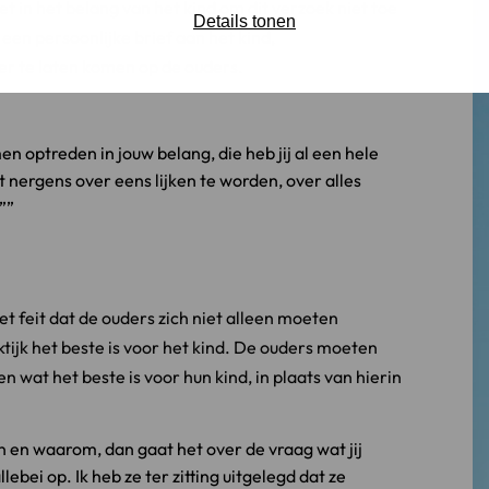
et in het belang van het kind om dit verzoek niet toe
Details tonen
 een persoonlijke brief aan het kind,
er te laten komen op de ouders.
n optreden in jouw belang, die heb jij al een hele
t nergens over eens lijken te worden, over alles
”
et feit dat de ouders zich niet alleen moeten
ktijk het beste is voor het kind. De ouders moeten
wat het beste is voor hun kind, in plaats van hierin
n en waarom, dan gaat het over de vraag wat jij
lebei op. Ik heb ze ter zitting uitgelegd dat ze