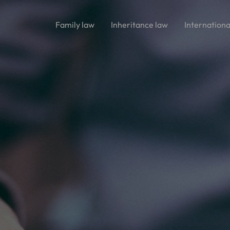
Family law
Inheritance law
Internationa