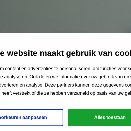
e website maakt gebruik van coo
 content en advertenties te personaliseren, om functies voor s
e analyseren. Ook delen we informatie over uw gebruik van onz
adverteren en analyse. Deze partners kunnen deze gegevens c
e heeft verstrekt of die ze hebben verzameld op basis van uw ge
erland, een bijzondere uitspraak gewezen. In de
oorkeuren aanpassen
Alles toestaan
gescheiden ouders bij de vader mocht gaan wonen.