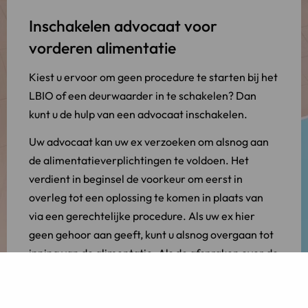
Inschakelen advocaat voor
vorderen alimentatie
Kiest u ervoor om geen procedure te starten bij het
LBIO of een deurwaarder in te schakelen? Dan
kunt u de hulp van een advocaat inschakelen.
Uw advocaat kan uw ex verzoeken om alsnog aan
de alimentatieverplichtingen te voldoen. Het
verdient in beginsel de voorkeur om eerst in
overleg tot een oplossing te komen in plaats van
via een gerechtelijke procedure. Als uw ex hier
geen gehoor aan geeft, kunt u alsnog overgaan tot
inning van de alimentatie. Als de afspraken over de
alimentatie zijn vastgelegd in een
echtscheidingsconvenant
en/of
ouderschapsplan