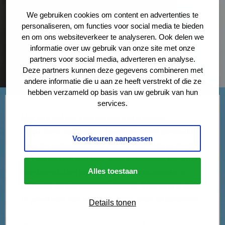
We gebruiken cookies om content en advertenties te
personaliseren, om functies voor social media te bieden
en om ons websiteverkeer te analyseren. Ook delen we
informatie over uw gebruik van onze site met onze
partners voor social media, adverteren en analyse.
Deze partners kunnen deze gegevens combineren met
andere informatie die u aan ze heeft verstrekt of die ze
hebben verzameld op basis van uw gebruik van hun
services.
Het kan helaas voorkomen dat u goede
afspraken met uw (ex-)partner heeft gemaakt
Voorkeuren aanpassen
over de
alimentatie
na een echtscheiding, maar
dat uw ex zich niet aan deze afspraken houdt. Dit
kan betrekking hebben op kinderalimentatie
Alles toestaan
alsmede op partneralimentatie. Wat kunt u doen
in geval van niet nakoming van deze afspraken?
Details tonen