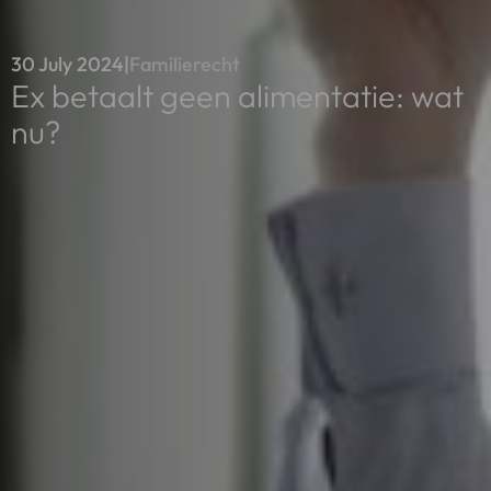
30 July 2024
|
Familierecht
Ex betaalt geen alimentatie: wat
nu?