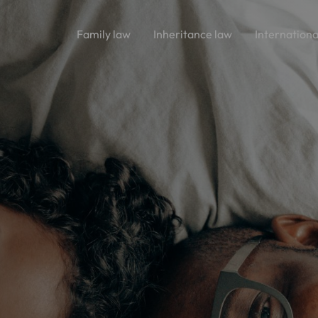
Family law
Inheritance law
Internationa