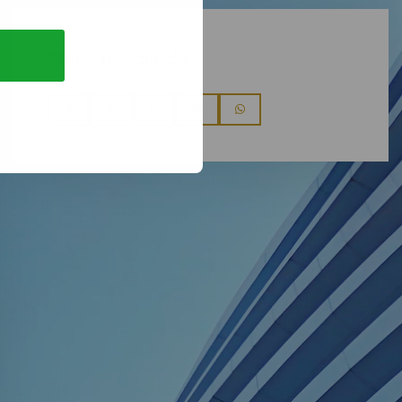
Share this article
Share
Share
Share
Share
Share
via
via
via
via
via