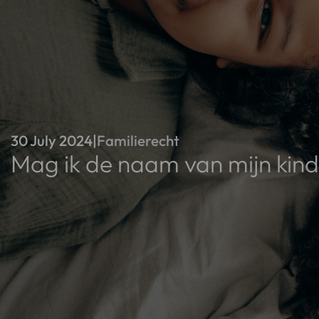
30 July 2024
|
Familierecht
Mag ik de naam van mijn kind