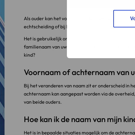
Als ouder kan het voorkomen dat u de naam van uw k
V
echtscheiding of bij het verbreken van het contact 
Het is gebruikelijk om uw eigen naam weer te voeren
familienaam van uw partner gebruikte. Maar hoe is
kind?
Voornaam of achternaam van uw
Bij het veranderen van naam zit er onderscheid in
achternaam kan aangepast worden via de overheid
van beide ouders.
Hoe kan ik de naam van mijn ki
Het is in bepaalde situaties mogelijk om de achterna