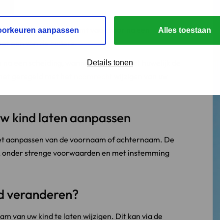
ind wil wijzigen. Dit komt vaak voor na een
oorkeuren aanpassen
Alles toestaan
met een van de ouders.
 na een scheiding, wanneer u tijdens het huwelijk de
Details tonen
 het geregeld met het
naamrecht
wijzigen van uw
 kind laten aanpassen
 het aanpassen van de voornaam of achternaam. De
, onder strenge voorwaarden en met instemming
nd veranderen?
am van uw kind te laten wijzigen. Dit kan via de