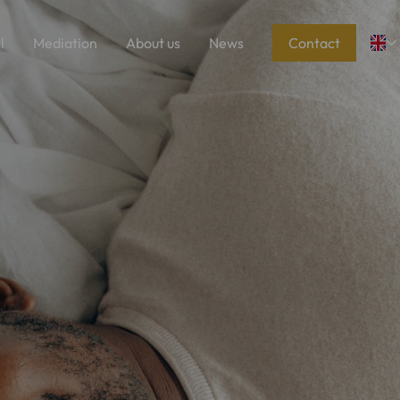
l
Mediation
About us
News
Contact