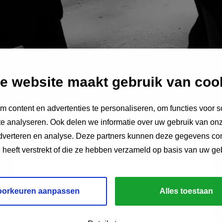
e website maakt gebruik van coo
 content en advertenties te personaliseren, om functies voor s
e analyseren. Ook delen we informatie over uw gebruik van onz
adverteren en analyse. Deze partners kunnen deze gegevens c
e heeft verstrekt of die ze hebben verzameld op basis van uw ge
Nederlandse vereniging van Familie- en erfrecht
oorkeuren aanpassen
Alles toestaan
ek
laten uitvoeren naar de financiële problemen die
nderzoek is geweest om te achterhalen wat de