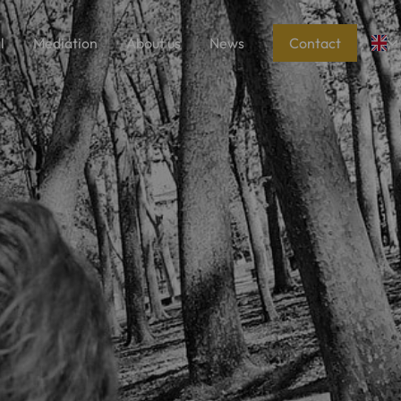
l
Mediation
About us
News
Contact