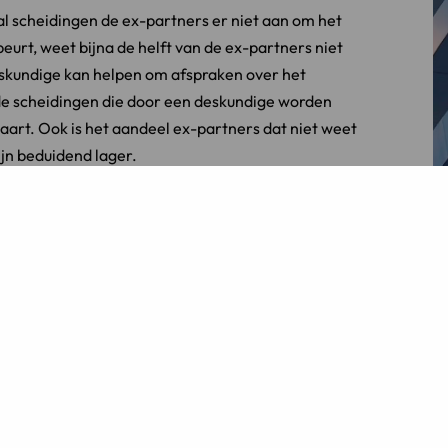
al scheidingen de ex-partners er niet aan om het
eurt, weet bijna de helft van de ex-partners niet
deskundige kan helpen om afspraken over het
 de scheidingen die door een deskundige worden
art. Ook is het aandeel ex-partners dat niet weet
jn beduidend lager.
ie in goed overleg financiële afspraken maken (met
an een mediator of advocaat) over het algemeen
van de scheiding. Het ‘betere gevoel’ manifesteert
 overleg uit elkaar gaan, zijn tevredener over de
e situatie en hun huidige emotionele situatie.
 scheiding zijn gekomen dan ex-partners die de