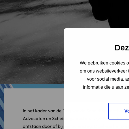
Dez
We gebruiken cookies om
om ons websiteverkeer t
voor social media, 
informatie die u aan z
In het kader van de Dag van de Scheiding heeft de 
V
Advocaten en Scheidingsmediators (vFAS)
onderzo
ontstaan door of bij een scheiding. Doel van het o