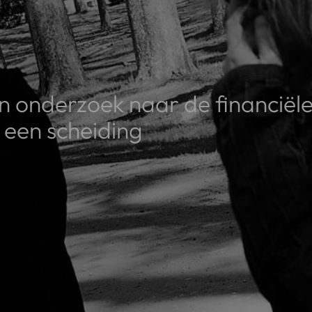
 onderzoek naar de financiël
 een scheiding