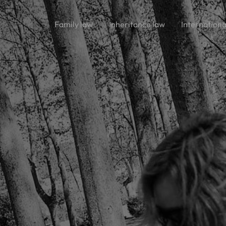
Family law
Inheritance law
Internationa