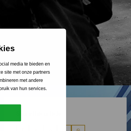
kies
ocial media te bieden en
e site met onze partners
ombineren met andere
bruik van hun services.
Share this article
Share
Share
Share
Share
Share