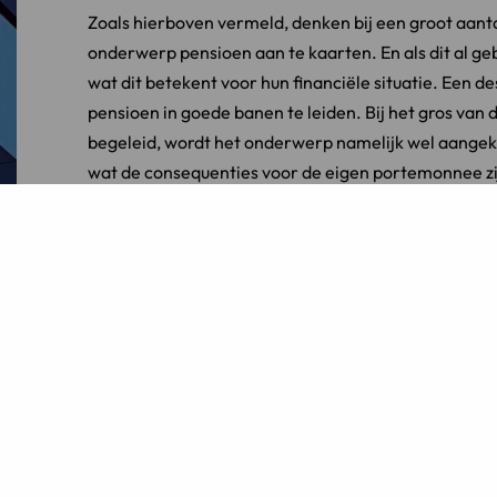
Zoals hierboven vermeld, denken bij een groot aant
onderwerp pensioen aan te kaarten. En als dit al geb
wat dit betekent voor hun financiële situatie. Een 
pensioen in goede banen te leiden. Bij het gros van
begeleid, wordt het onderwerp namelijk wel aangeka
wat de consequenties voor de eigen portemonnee zi
Scheiding in goed overleg
Concluderend kan gesteld worden dat ex-partners d
elkaar of met behulp van deskundige begeleiding v
met een beter gevoel terugkijken op de afwikkeling 
zich in een aantal aspecten: ex-partners die in goed
gemaakte financiële afspraken, hun huidige financiël
Bovendien hebben ze het gevoel dat ze beter uit de
scheiding via de rechter laten regelen.