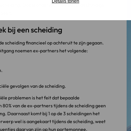
Details tonen
n scheiding. Ook is onderzocht welke rol deskundige
peelt.
k bij een scheiding
e scheiding financieel op achteruit te zijn gegaan.
ruitgang noemen ex-partners het volgende:
n.
ciële gevolgen van de scheiding.
iële problemen is het feit dat bepaalde
 80% van de ex-partners tijdens de scheiding geen
ng. Daarnaast komt bij 1 op de 3 scheidingen het
rwerp wel is aangekaart tijdens de scheiding, weet
equenties daarvan zijn op hun portemonnee.