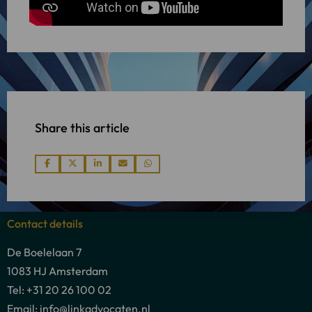
Share this article
Share
Share
Share
Share
Share
via
via
via
via
via
Contact details
De Boelelaan 7
1083 HJ Amsterdam
Tel: +31 20 26 100 02
Email: info@linkadvocaten.nl