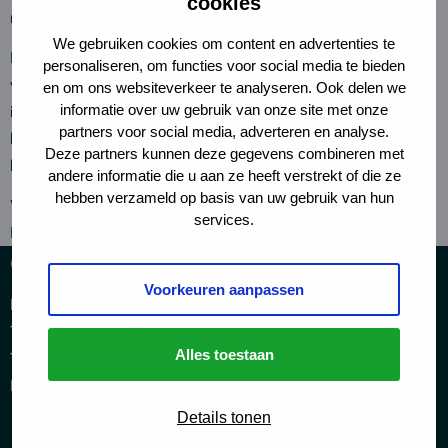
cookies
resultaten te bereiken.
We gebruiken cookies om content en advertenties te
Indien u onverhoopt toch ontevreden bent over de kwaliteit
personaliseren, om functies voor social media te bieden
van onze dienstverlening of een door LINK Advocaten aan u
en om ons websiteverkeer te analyseren. Ook delen we
informatie over uw gebruik van onze site met onze
in rekening gebrachte declaratie, dan verzoeken wij u deze
partners voor social media, adverteren en analyse.
klacht te richten aan de desbetreffende advocaat of aan de
Deze partners kunnen deze gegevens combineren met
klachtenfunctionaris,
mr. A.W. Morot
.
andere informatie die u aan ze heeft verstrekt of die ze
hebben verzameld op basis van uw gebruik van hun
Wij behandelen klachten conform ons klachtenreglement.
services.
Dit wordt u op verzoek toegezonden.
Contact details
Voorkeuren aanpassen
De Boelelaan 7
1083 HJ Amsterdam
Alles toestaan
Tel: +31 20 26 100 02
Email: info@linkadvocaten.nl
Details tonen