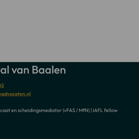
Familierecht
Erfrecht
Internationaal
al van Baalen
02
kadvocaten.nl
caat en scheidingsmediator (vFAS / MfN) | IAFL fellow
ek