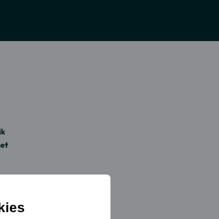
ik
het
kies