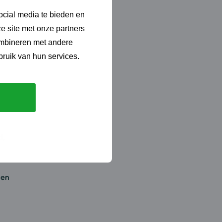
ocial media te bieden en
e site met onze partners
die
ombineren met andere
en
bruik van hun services.
d,
een