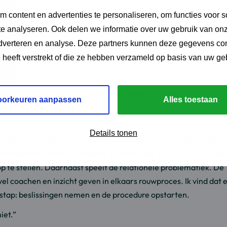
 content en advertenties te personaliseren, om functies voor s
e analyseren. Ook delen we informatie over uw gebruik van onz
ar’ gaan scheiden. Maar mensen gaan niet ‘zomaar’ scheiden, 
adverteren en analyse. Deze partners kunnen deze gegevens c
ensen op basis van een emotie, die op dat moment overheerst, e
e heeft verstrekt of die ze hebben verzameld op basis van uw ge
die van hun kinderen. Vaak zijn dat niet de beslissingen die een
ele schikking, bereikt in goede harmonie.
oorkeuren aanpassen
Alles toestaan
Details tonen
gebieden. Omdat dat je als mens het meest raakt. In je veilighei
t heeft een sterke juridische en financiële kant. Die zijn nodig
p te stellen. Daarnaast speelt de relationele problematiek. De
 wel coachen en inzicht geven in elkaars rouwproces. Ik vind dat 
 stap: beslissingen nemen en de procedure opstarten.
iet.