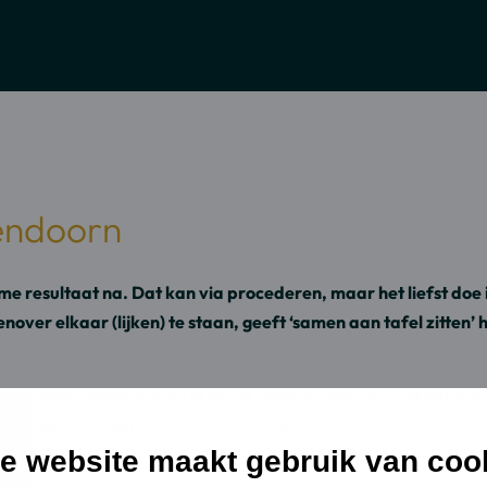
dIn
l
al
n
zendoorn
ame resultaat na. Dat kan via procederen, maar het liefst doe 
over elkaar (lijken) te staan, geeft ‘samen aan tafel zitten’ 
el, want alleen zo kom je tot de beste oplossing. Ik ga altijd op
rzijdse belangen. Er zijn zo veel meer én creatievere
e website maakt gebruik van coo