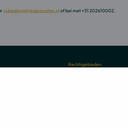
ar
cvbaalen@linkadvocaten.nl
of bel met +31 202610002.
Rechtsgebieden
 7
Familierecht
terdam
Erfrecht
Internationaal
Mediation