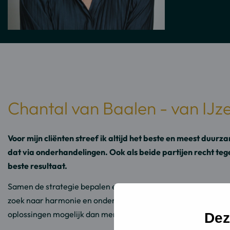
een
Linke
e-
profie
mail
van
naar
Chant
Chantal
van
van
Baale
Baalen
Chantal van Baalen - van IJ
Voor mijn cliënten streef ik altijd het beste en meest duurz
dat via onderhandelingen. Ook als beide partijen recht tegen
beste resultaat.
Samen de strategie bepalen en rust bewaren is daarbij essentie
zoek naar harmonie en onderhandel daarbij op basis van wede
oplossingen mogelijk dan mensen denken.
Dez