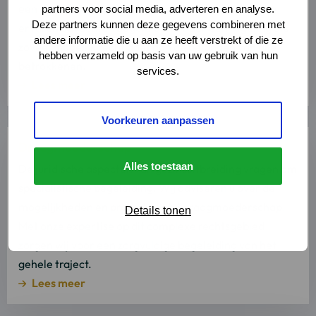
een ouderschapsplan of het wijzigen daarvan. Onze
partners voor social media, adverteren en analyse.
Deze partners kunnen deze gegevens combineren met
ervaren advocaten begeleiden u naar een regeling die
andere informatie die u aan ze heeft verstrekt of die ze
zoveel mogelijk recht doet aan de belangen van alle
hebben verzameld op basis van uw gebruik van hun
betrokkenen.
services.
Lees meer
Voorkeuren aanpassen
Lees
Draagmoederschap
meer
Alles toestaan
over
De juridische aspecten van gezinsuitbreiding vragen om
Lees
specialistische begeleiding. Wij adviseren u over de
meer
mogelijkheden en procedures bij draagmoederschap.
Details tonen
Met onze expertise op dit complexe rechtsgebied
zorgen wij voor een zorgvuldige begeleiding van het
gehele traject.
Lees meer