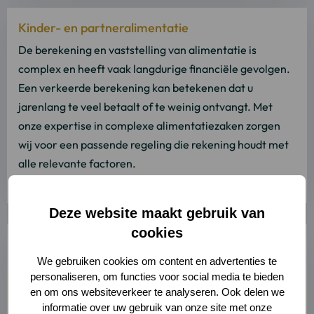
Lees
Kinder- en partneralimentatie
meer
over
De berekening en vaststelling van alimentatie is
Lees
complex en heeft vaak langdurige financiële gevolgen.
meer
Een verkeerde berekening kan betekenen dat u
jarenlang te veel betaalt of te weinig ontvangt. Met
onze expertise in complexe alimentatiezaken zorgen
wij voor een passende regeling die rekening houdt met
alle relevante factoren.
Lees meer
Deze website maakt gebruik van
Lees
cookies
Gezag en omgang
meer
We gebruiken cookies om content en advertenties te
over
Bij gezag en omgang staat het welzijn van uw kinderen
personaliseren, om functies voor social media te bieden
Lees
centraal. Daarbij kunnen wensen en belangen botsen.
en om ons websiteverkeer te analyseren. Ook delen we
meer
Wij helpen u bij het maken van werkbare afspraken in
informatie over uw gebruik van onze site met onze