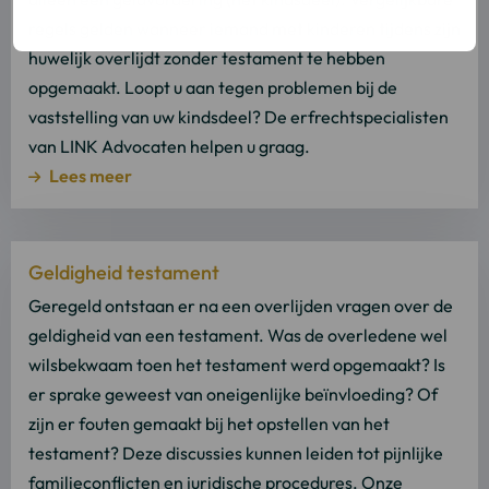
regels gelden wanneer iemand met kinderen tijdens zijn
huwelijk overlijdt zonder testament te hebben
opgemaakt. Loopt u aan tegen problemen bij de
vaststelling van uw kindsdeel? De erfrechtspecialisten
van LINK Advocaten helpen u graag.
Lees meer
Lees
Geldigheid testament
meer
over
Geregeld ontstaan er na een overlijden vragen over de
Lees
geldigheid van een testament. Was de overledene wel
meer
wilsbekwaam toen het testament werd opgemaakt? Is
er sprake geweest van oneigenlijke beïnvloeding? Of
zijn er fouten gemaakt bij het opstellen van het
testament? Deze discussies kunnen leiden tot pijnlijke
familieconflicten en juridische procedures. Onze