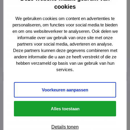
eerste ouder. Het kindsdeel is een percentage van de
cookies
waarde van de nalatenschap ten tijde van het
overlijden (verminderd met de begrafeniskosten).
We gebruiken cookies om content en advertenties te
Heeft u vragen over uw kindsdeel? Wordt er niet aan u
personaliseren, om functies voor social media te bieden
en om ons websiteverkeer te analyseren. Ook delen we
uitgekeerd of krijgt u niet de informatie die u nodig
informatie over uw gebruik van onze site met onze
heeft om te bepalen op welk kindsdeel u recht heeft?
partners voor social media, adverteren en analyse.
De erfrechtspecialisten van LINK Advocaten weten
Deze partners kunnen deze gegevens combineren met
raad.
andere informatie die u aan ze heeft verstrekt of die ze
hebben verzameld op basis van uw gebruik van hun
Lees meer
services.
Lees
Langstlevende testament
Voorkeuren aanpassen
meer
over
Veel oude testamenten bevatten een ouderlijke
Lees
boedelverdeling. Hierbij krijgt de langstlevende
Alles toestaan
meer
echtgenoot automatisch alle bezittingen en schulden
van de overledene en krijgen de kinderen vooralsnog
Details tonen
alleen een geldvordering (het kindsdeel). Vergelijkbare