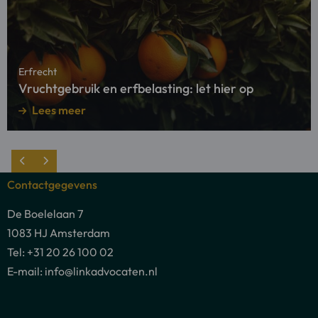
en
erfbelasting:
let
hier
Erfrecht
op
Vruchtgebruik en erfbelasting: let hier op
Lees meer
Contactgegevens
De Boelelaan 7
1083 HJ Amsterdam
Tel: +31 20 26 100 02
E-mail: info@linkadvocaten.nl