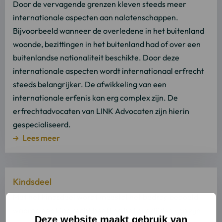
over
Door de vervagende grenzen kleven steeds meer
Lees
internationale aspecten aan nalatenschappen.
meer
Bijvoorbeeld wanneer de overledene in het buitenland
woonde, bezittingen in het buitenland had of over een
buitenlandse nationaliteit beschikte. Door deze
internationale aspecten wordt internationaal erfrecht
steeds belangrijker. De afwikkeling van een
internationale erfenis kan erg complex zijn. De
erfrechtadvocaten van LINK Advocaten zijn hierin
gespecialiseerd.
Lees meer
Lees
Kindsdeel
meer
over
Met het kindsdeel wordt meestal het bedrag bedoeld
Lees
waarop een kind recht heeft na het overlijden van zijn
Deze website maakt gebruik van
meer