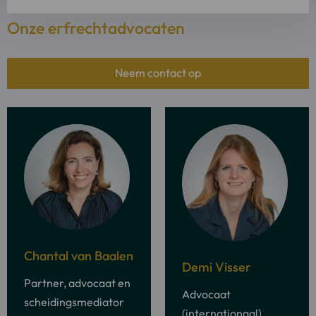
Onze erfrechtadvocaten
Neem contact op
Meer
Meer
informatie
Chantal van Baalen
informatie
Demi Visser
over:
over:
Partner, advocaat en
Chantal
Advocaat
Demi
scheidingsmediator
van
(internationaal)