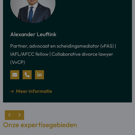
Meer
informatie
Alexander Leuftink
over:
Partner, advocaat en scheidingsmediator (vFAS) |
Alexander
IAFL/AFCC fellow | Collaborative divorce lawyer
Leuftink
(VvCP)
Stuur
Bel
Bezoek
een
Alexander
LinkedIn
over
Meer informatie
e-
Leuftink
profiel
mail
van
naar
Alexander
Onze expertisegebieden
Alexander
Leuftink
Leuftink