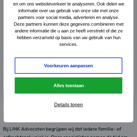
over
LINK Advocaten is specialist in grensoverschrijdend
en om ons websiteverkeer te analyseren. Ook delen we
Lees
familie- en erfrecht. Onze ervaren advocaten staan
informatie over uw gebruik van onze site met onze
verder
partners voor social media, adverteren en analyse.
Nederlandse en buitenlandse cliënten onder meer bij in
Deze partners kunnen deze gegevens combineren met
kwesties rondom internationale echtscheidingen,
andere informatie die u aan ze heeft verstrekt of die ze
verhuizingen met kinderen, kinderontvoering,
hebben verzameld op basis van uw gebruik van hun
erfenissen en adoptie- en draagmoederschapszaken.
services.
Daarin adviseren en procederen wij dagelijks over het
toepasselijke recht, de bevoegde rechter en de
Voorkeuren aanpassen
erkenning en tenuitvoerlegging van buitenlandse
rechterlijke uitspraken.
Lees verder
Alles toestaan
Waarom kiest u voor LINK Advocaten?
Details tonen
Persoonlijke aanpak
Bij LINK Advocaten begrijpen wij dat iedere familie- of