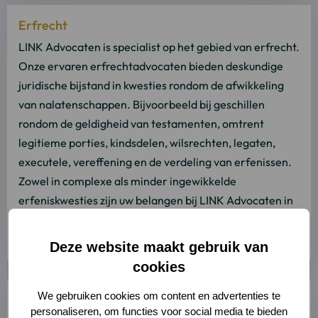
Lees
Erfrecht
meer
over
LINK Advocaten is specialist op het gebied van erfrecht.
Lees
Onze ervaren erfrechtadvocaten bieden deskundige
verder
juridische bijstand in kwesties rondom de afwikkeling
van nalatenschappen. Bijvoorbeeld bij geschillen
rondom de geldigheid van testamenten, omtrent
legitieme porties, kindsdelen, wilsrechten, legaten,
executele, vereffening en de verdeling van erfenissen.
Zowel in complexe als minder ingewikkelde
erfeniskwesties zijn uw belangen bij LINK Advocaten in
vertrouwde handen.
Lees verder
Deze website maakt gebruik van
cookies
Lees
We gebruiken cookies om content en advertenties te
Internationaal familie- en erfrecht
meer
personaliseren, om functies voor social media te bieden