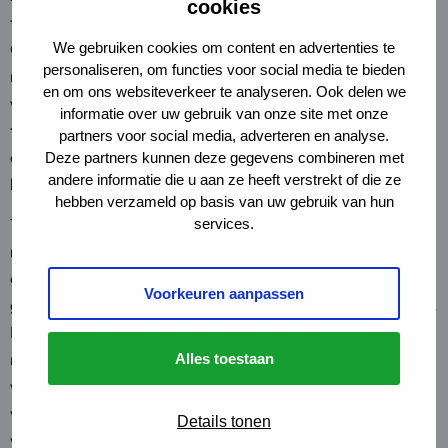
cookies
te brengen van diegenen binnen LINK Advocaten
We gebruiken cookies om content en advertenties te
Coöperatief U.A. voor wie kennisneming van die gegevens
personaliseren, om functies voor social media te bieden
nuttig is in verband met de behandeling van de opdracht dan
en om ons websiteverkeer te analyseren. Ook delen we
wel het relatiebeheer; (ii) De opdrachtgever verleent
informatie over uw gebruik van onze site met onze
toestemming om bij de communicatie gebruik te maken van
partners voor social media, adverteren en analyse.
alle op dat moment gebruikelijke communicatiemiddelen, in
Deze partners kunnen deze gegevens combineren met
andere informatie die u aan ze heeft verstrekt of die ze
het bijzonder ook het internet.
hebben verzameld op basis van uw gebruik van hun
10. LINK Advocaten zal bij het inschakelen van een derde de
services.
nodige zorgvuldigheid in acht nemen en bij de selectie van
deze derde zoveel als in de relatie tot de opdrachtgever
Voorkeuren aanpassen
gebruikelijk of redelijk is, met de opdrachtgever overleggen.
LINK Advocaten is gemachtigd voorwaarden die in de
relatie tussen haar en de derde gelden of die door de derde
Alles toestaan
worden bedongen te aanvaarden. LINK Advocaten zal deze
voorwaarden mogen tegenwerpen aan de opdrachtgever
Details tonen
voor zover het de uitvoering van de opdracht door de derde