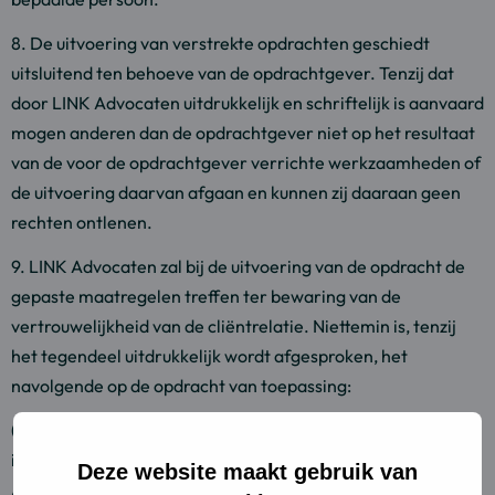
8. De uitvoering van verstrekte opdrachten geschiedt
uitsluitend ten behoeve van de opdrachtgever. Tenzij dat
door LINK Advocaten uitdrukkelijk en schriftelijk is aanvaard
mogen anderen dan de opdrachtgever niet op het resultaat
van de voor de opdrachtgever verrichte werkzaamheden of
de uitvoering daarvan afgaan en kunnen zij daaraan geen
rechten ontlenen.
9. LINK Advocaten zal bij de uitvoering van de opdracht de
gepaste maatregelen treffen ter bewaring van de
vertrouwelijkheid van de cliëntrelatie. Niettemin is, tenzij
het tegendeel uitdrukkelijk wordt afgesproken, het
navolgende op de opdracht van toepassing:
(i) De opdrachtgever verleent toestemming om al dan niet
in verband met de opdracht binnen de organisatie van LINK
Deze website maakt gebruik van
Advocaten Coöperatief U.A. bekende gegevens ter kennis