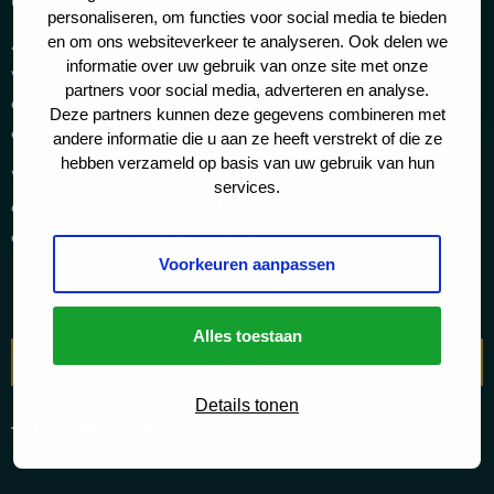
personaliseren, om functies voor social media te bieden
As dedicated solicitors and mediators, we guide high-net-
en om ons websiteverkeer te analyseren. Ook delen we
informatie over uw gebruik van onze site met onze
worth individuals, expatriates and entrepreneurs with high-
partners voor social media, adverteren en analyse.
quality legal expertise. Our domestic and international
Deze partners kunnen deze gegevens combineren met
clients value our personal approach and effective methods.
andere informatie die u aan ze heeft verstrekt of die ze
hebben verzameld op basis van uw gebruik van hun
With our knowledge and experience in all aspects of family
services.
and inheritance law, we achieve optimal results for our
clients, even in the most complex cases.
Voorkeuren aanpassen
Alles toestaan
Contact us
Details tonen
More about LINK Lawyers