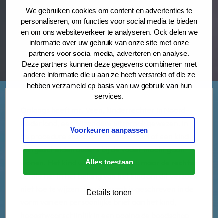
We gebruiken cookies om content en advertenties te
personaliseren, om functies voor social media te bieden
en om ons websiteverkeer te analyseren. Ook delen we
informatie over uw gebruik van onze site met onze
partners voor social media, adverteren en analyse.
Deze partners kunnen deze gegevens combineren met
andere informatie die u aan ze heeft verstrekt of die ze
hebben verzameld op basis van uw gebruik van hun
services.
Onlangs heeft mr. Veen, kinderrechter in Noord-
Nederland, een bijzondere uitspraak gewezen. In
Voorkeuren aanpassen
de procedure stond de vraag centraal of een kind
van gescheiden ouders bij de vader mocht gaan
wonen. Het kind wilde dat zelf wel, maar de rechter
Alles toestaan
achtte het in het belang van het kind om dit verzoek
niet toe te wijzen. De uitspraak is geschreven in de
Details tonen
vorm van een persoonlijke brief aan het kind,
hoogstwaarschijnlijk in een poging de boodschap