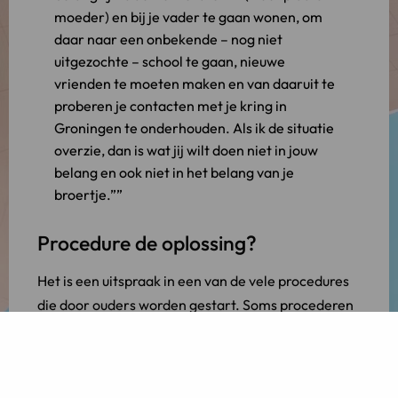
moeder) en bij je vader te gaan wonen, om
daar naar een onbekende – nog niet
uitgezochte – school te gaan, nieuwe
vrienden te moeten maken en van daaruit te
proberen je contacten met je kring in
Groningen te onderhouden. Als ik de situatie
overzie, dan is wat jij wilt doen niet in jouw
belang en ook niet in het belang van je
broertje.”
Procedure de oplossing?
Het is een uitspraak in een van de vele procedures
die door ouders worden gestart. Soms procederen
ouders jarenlang over geschillen ten aanzien van
de omgang en valt er steeds opnieuw iets voor
tussen de ouders waardoor een nieuwe procedure