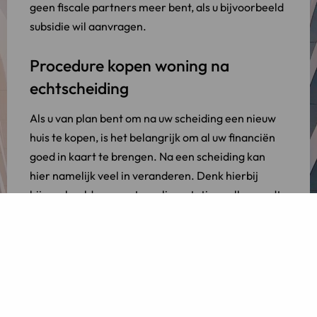
geen fiscale partners meer bent, als u bijvoorbeeld
subsidie wil aanvragen.
Procedure kopen woning na
echtscheiding
Als u van plan bent om na uw scheiding een nieuw
huis te kopen, is het belangrijk om al uw financiën
goed in kaart te brengen. Na een scheiding kan
hier namelijk veel in veranderen. Denk hierbij
bijvoorbeeld aan partneralimentatie, welke wordt
berekend aan de hand van uw inkomen en
bezittingen.
Begin daarom altijd eerst met een financieel
overzicht. Zo weet u welke uitgaven u kunt doen en
welke andere kosten er nog bij komen kijken.