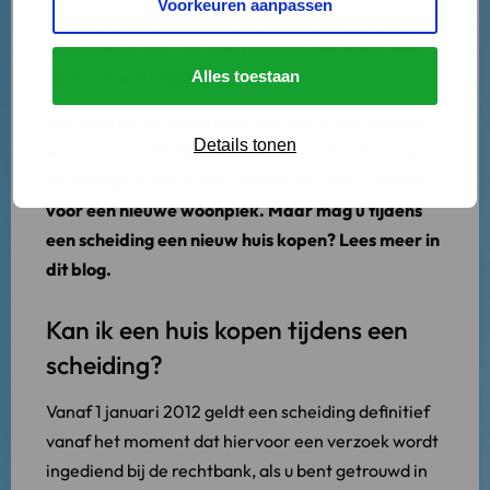
Voorkeuren aanpassen
Nadat u deze beslissing genomen heeft, is het
begrijpelijk dat u zo snel mogelijk uw leven weer
op de rit wilt krijgen.
Alles toestaan
Een belangrijk onderdeel hiervan is een nieuwe
Details tonen
woonruimte. Wellicht blijft een van beiden nog in
de huidige woonruimte wonen, of kiest u beiden
voor een nieuwe woonplek. Maar mag u tijdens
een scheiding een nieuw huis kopen? Lees meer in
dit blog.
Kan ik een huis kopen tijdens een
scheiding?
Vanaf 1 januari 2012 geldt een scheiding definitief
vanaf het moment dat hiervoor een verzoek wordt
ingediend bij de rechtbank, als u bent getrouwd in