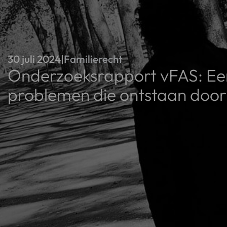
30 juli 2024
|
Familierecht
Onderzoeksrapport vFAS: Een
problemen die ontstaan door