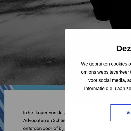
Dez
We gebruiken cookies om
om ons websiteverkeer t
voor social media, 
informatie die u aan z
In het kader van de Dag van de Scheiding heeft de 
V
Advocaten en Scheidingsmediators (vFAS)
onderzo
ontstaan door of bij een scheiding. Doel van het o