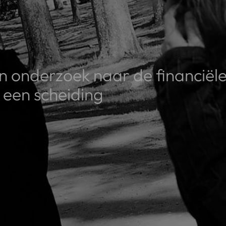
 onderzoek naar de financiël
 een scheiding