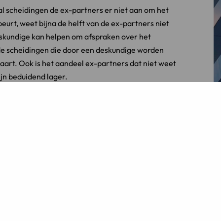
al scheidingen de ex-partners er niet aan om het
eurt, weet bijna de helft van de ex-partners niet
deskundige kan helpen om afspraken over het
 de scheidingen die door een deskundige worden
art. Ook is het aandeel ex-partners dat niet weet
jn beduidend lager.
ie in goed overleg financiële afspraken maken (met
an een mediator of advocaat) over het algemeen
van de scheiding. Het ‘betere gevoel’ manifesteert
 overleg uit elkaar gaan, zijn tevredener over de
e situatie en hun huidige emotionele situatie.
 scheiding zijn gekomen dan ex-partners die de