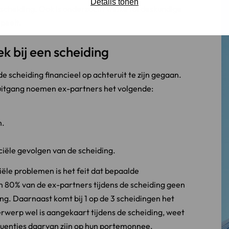
Details tonen
n scheiding. Ook is onderzocht welke rol deskundige
peelt.
k bij een scheiding
e scheiding financieel op achteruit te zijn gegaan.
ruitgang noemen ex-partners het volgende:
n.
ciële gevolgen van de scheiding.
iële problemen is het feit dat bepaalde
 80% van de ex-partners tijdens de scheiding geen
ng. Daarnaast komt bij 1 op de 3 scheidingen het
rwerp wel is aangekaart tijdens de scheiding, weet
equenties daarvan zijn op hun portemonnee.