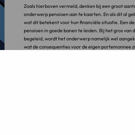
Zoals hierboven vermeld, denken bij een groot aant
onderwerp pensioen aan te kaarten. En als dit al geb
wat dit betekent voor hun financiële situatie. Een 
pensioen in goede banen te leiden. Bij het gros van
begeleid, wordt het onderwerp namelijk wel aangeka
wat de consequenties voor de eigen portemonnee zi
Scheiding in goed overleg
Concluderend kan gesteld worden dat ex-partners d
elkaar of met behulp van deskundige begeleiding v
met een beter gevoel terugkijken op de afwikkeling 
zich in een aantal aspecten: ex-partners die in goed
gemaakte financiële afspraken, hun huidige financiël
Bovendien hebben ze het gevoel dat ze beter uit de
scheiding via de rechter laten regelen.