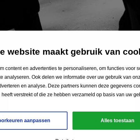
e website maakt gebruik van coo
 content en advertenties te personaliseren, om functies voor s
e analyseren. Ook delen we informatie over uw gebruik van onz
adverteren en analyse. Deze partners kunnen deze gegevens c
e heeft verstrekt of die ze hebben verzameld op basis van uw ge
Nederlandse vereniging van Familie- en erfrecht
oorkeuren aanpassen
Alles toestaan
ek
laten uitvoeren naar de financiële problemen die
nderzoek is geweest om te achterhalen wat de