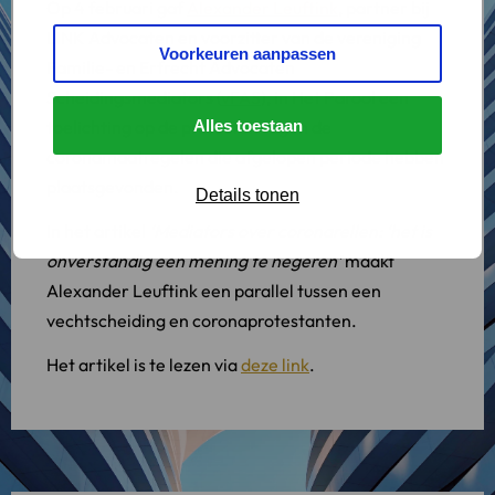
Op 4 februari gaf
Alexander Leuftink
, partner bij
LINK Advocaten en voorzitter van de vereniging
Voorkeuren aanpassen
Familie- en Erfrecht Advocaten
Scheidingsmediators (
vFAS
), in Het Parool een
toelichting op de protesten tegen de
Alles toestaan
coronamaatregelen die afgelopen periode hebben
plaatsgevonden.
Details tonen
In het artikel
‘Mediators over coronarellen: ‘het is
onverstandig een mening te negeren’
maakt
Alexander Leuftink een parallel tussen een
vechtscheiding en coronaprotestanten.
Het artikel is te lezen via
deze link
.