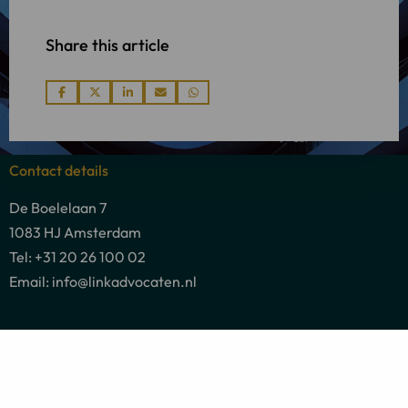
Share this article
Share
Share
Share
Share
Share
via
via
via
via
via
Contact details
De Boelelaan 7
1083 HJ Amsterdam
Tel: +31 20 26 100 02
Email: info@linkadvocaten.nl
Postal address
De Boelelaan 7