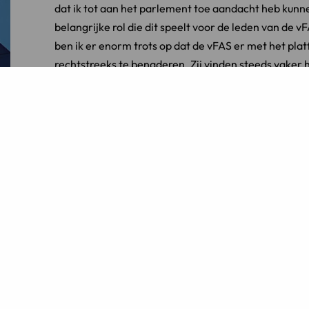
dat ik tot aan het parlement toe aandacht heb kunnen
belangrijke rol die dit speelt voor de leden van de v
ben ik er enorm trots op dat de vFAS er met het pla
rechtstreeks te benaderen. Zij vinden steeds vaker
Is er nog iets dat Dianne de nieuwe voorzitter zou 
weet wat hij in zijn voorzitterstermijn wil gaan bere
professionaliteit. Ik wens hem veel succes toe.’
Over de vFAS
De vFAS is een vereniging van advocaten die gespecia
Het merendeel van de aangesloten leden heeft zich
De
advocaten en scheidingsmediators
van
LINK Ad