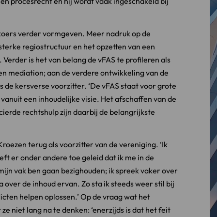
 en procesrecht en hij wordt vaak ingeschakeld bij
he koers verder vormgeven. Meer nadruk op de
 sterke regiostructuur en het opzetten van een
 Verder is het van belang de vFAS te profileren als
 en mediation; aan de verdere ontwikkeling van de
s de kersverse voorzitter. ‘De vFAS staat voor grote
vanuit een inhoudelijke visie. Het afschaffen van de
erde rechtshulp zijn daarbij de belangrijkste
roezen terug als voorzitter van de vereniging. ‘Ik
eft er onder andere toe geleid dat ik me in de
mijn vak ben gaan bezighouden; ik spreek vaker over
ver de inhoud ervan. Zo sta ik steeds weer stil bij
licten helpen oplossen.’ Op de vraag wat het
ze niet lang na te denken: ‘enerzijds is dat het feit