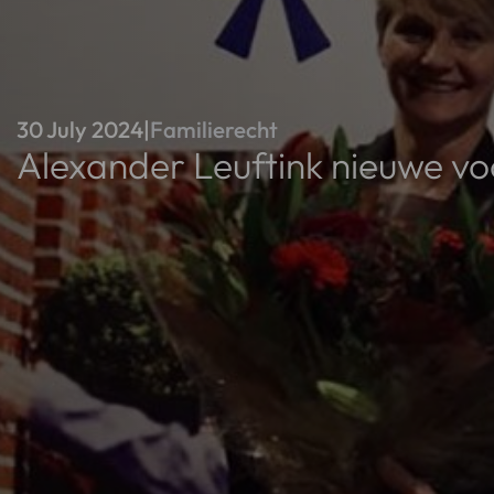
30 July 2024
|
Familierecht
Alexander Leuftink nieuwe vo