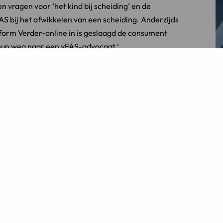
 vragen voor ‘het kind bij scheiding’ en de
FAS bij het afwikkelen van een scheiding. Anderzijds
tform Verder-online in is geslaagd de consument
 hun weg naar een vFAS-advocaat.’
willen meegeven? ‘Ik denk dat Alexander heel goed
iken. Ik heb alle vertrouwen in zijn deskundigheid en
liseerd zijn in het personen-, familie- en erfrecht.
 bovendien gespecialiseerd tot scheidingsmediator.
vocaten
zijn actief lid van de vFAS.