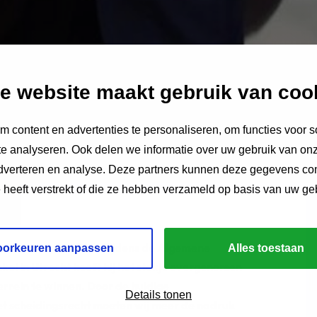
e website maakt gebruik van coo
 content en advertenties te personaliseren, om functies voor s
e analyseren. Ook delen we informatie over uw gebruik van onz
adverteren en analyse. Deze partners kunnen deze gegevens c
e heeft verstrekt of die ze hebben verzameld op basis van uw ge
zitter van de vFAS. Tijdens de Algemene
oorkeuren aanpassen
Alles toestaan
kel in Utrecht heeft hij het stokje overgenomen
terrein te winnen. Door de huidige
Details tonen
et scheidingsrecht moeten wij meer de nadruk