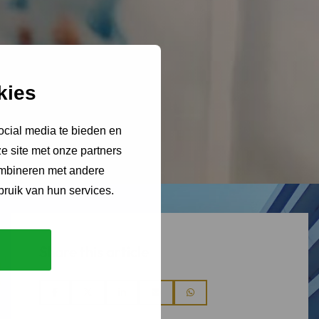
kies
ocial media te bieden en
e site met onze partners
ombineren met andere
bruik van hun services.
Share this article
Share
Share
Share
Share
Share
via
via
via
via
via