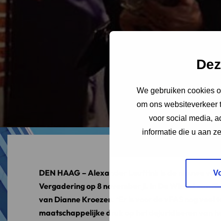
Dez
We gebruiken cookies om
om ons websiteverkeer t
voor social media, 
informatie die u aan z
DEN HAAG – Alexander Leuftink is de nieuwe voor
V
Vergadering op 8 november jl. in De Winkel van Sin
van Dianne Kroezen.
‘Er is voor de vFAS nog veel 
maatschappelijke druk op het dejuridiseren van h