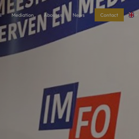
l
Mediation
About us
News
Contact