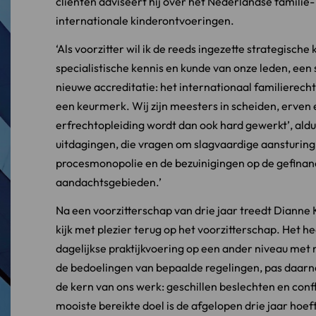
cliënten adviseert hij over het Nederlandse familie-
internationale kinderontvoeringen.
‘Als voorzitter wil ik de reeds ingezette strategisc
specialistische kennis en kunde van onze leden, een
nieuwe accreditatie: het internationaal familierecht.
een keurmerk. Wij zijn meesters in scheiden, erven
erfrechtopleiding wordt dan ook hard gewerkt’, aldu
uitdagingen, die vragen om slagvaardige aansturing 
procesmonopolie en de bezuinigingen op de gefinanci
aandachtsgebieden.’
Na een voorzitterschap van drie jaar treedt Dianne K
kijk met plezier terug op het voorzitterschap. Het he
dagelijkse praktijkvoering op een ander niveau met 
de bedoelingen van bepaalde regelingen, pas daarna o
de kern van ons werk: geschillen beslechten en conf
mooiste bereikte doel is de afgelopen drie jaar hoeft 