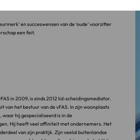
leden ten opzichte van andere
urmerk’ en succeswensen van de ‘oude’ voorzitter
rschap een feit.
vFAS in 2009, is sinds 2012 lid-scheidingsmediator.
uit van het bestuur van de vFAS. In zijn woonplaats
waar hij gespecialiseerd is in de
en. Hij heeft veel affiniteit met ondernemers. Het
erdeel van zijn praktijk. Zijn veelal buitenlandse