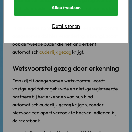
automatisch beiden het ouderlijk gezag over uw
kind. De moeder is dan belast met het eenhoofdig
Alles toestaan
gezag.
Details tonen
In de Tweede Kamer is recentelijk een wetsvoorstel
aangenomen dat hier verandering in brengt, zodat
ook de tweede ouder die het kind erkent
automatisch
ouderlijk gezag
krijgt.
Wetsvoorstel gezag door erkenning
Dankzij dit aangenomen wetsvoorstel wordt
vastgelegd dat ongehuwde en niet-geregistreerde
partners bij het erkennen van hun kind
automatisch ouderlijk gezag krijgen, zonder
hiervoor een apart verzoek te hoeven indienen bij
de rechtbank.