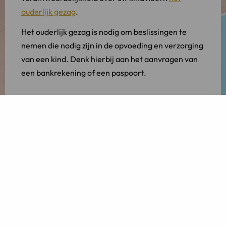
ouderlijk gezag
.
Het ouderlijk gezag is nodig om beslissingen te
nemen die nodig zijn in de opvoeding en verzorging
van een kind. Denk hierbij aan het aanvragen van
een bankrekening of een paspoort.
Problemen in huidige situatie
In de huidige wetgeving kan het gebeuren dat een
ouder onbewust niet het ouderlijk gezag heeft. Dit
omdat men er in sommige gevallen vanuit gaat dat
het aangeven en erkennen van een kind al
automatisch betekent dat u over ouderlijk gezag
beschikt.
Om dit gezag nu te verkrijgen moet een verzoek
gedaan worden aan de rechtbank als de moeder