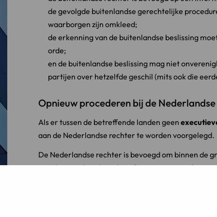
de gevolgde buitenlandse gerechtelijke procedur
waarborgen zijn omkleed;
de erkenning van de buitenlandse beslissing moet
orde;
en de buitenlandse beslissing mag niet onverenig
partijen over hetzelfde geschil (mits ook die eer
Opnieuw procederen bij de Nederlandse
Als er tussen de betreffende landen geen
executiev
aan de Nederlandse rechter te worden voorgelegd.
De Nederlandse rechter is bevoegd om binnen de g
openbare orde te bepalen of aan een vreemd vonni
een
verkapte exequaturprocedure
genoemd.
Voorbeelden