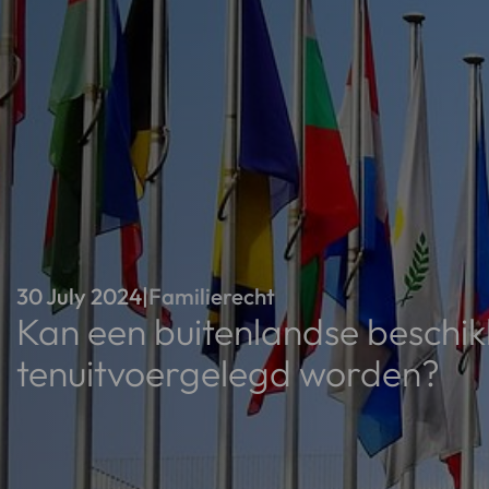
30 July 2024
|
Familierecht
Kan een buitenlandse beschik
tenuitvoergelegd worden?