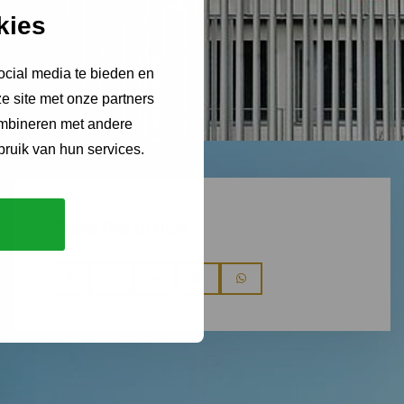
kies
ocial media te bieden en
e site met onze partners
ombineren met andere
bruik van hun services.
Share this article
Share
Share
Share
Share
Share
via
via
via
via
via