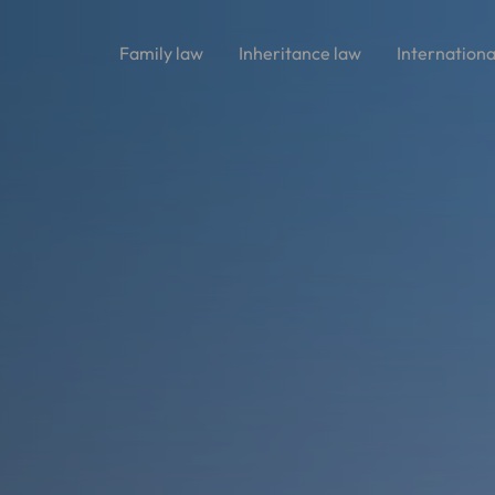
Family law
Inheritance law
Internationa