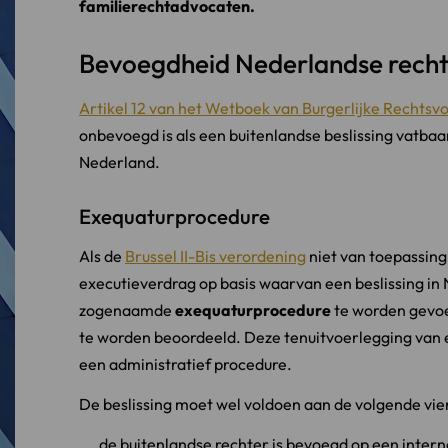
familierechtadvocaten.
Bevoegdheid Nederlandse rech
Artikel 12 van het Wetboek van Burgerlijke Rechtsvo
onbevoegd is als een buitenlandse beslissing vatbaa
Nederland.
Exequaturprocedure
Als de
Brussel II-Bis verordening
niet van toepassing
executieverdrag op basis waarvan een beslissing in 
zogenaamde
exequaturprocedure
te worden gevoer
te worden beoordeeld. Deze tenuitvoerlegging van e
een administratief procedure.
De beslissing moet wel voldoen aan de volgende vi
de buitenlandse rechter is bevoegd op een inter