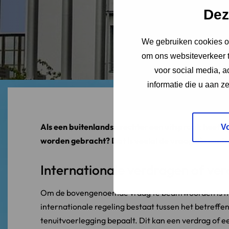
Dez
We gebruiken cookies om
om ons websiteverkeer t
voor social media, 
informatie die u aan z
Als een buitenlandse rechter een uitspraak heeft 
V
worden gebracht? Dat is veelal de vraag die centra
Internationale verdragen of ve
Om de bovengenoemde vraag te beantwoorden is het
internationale regeling bestaat tussen het betreff
tenuitvoerlegging bepaalt. Dit kan een verdrag of ee