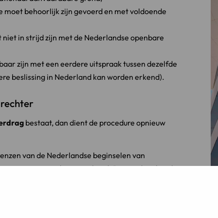
e moet behoorlijk zijn gevoerd en met voldoende
 niet in strijd zijn met de Nederlandse openbare
baar zijn met een eerdere uitspraak tussen dezelfde
dere beslissing in Nederland kan worden erkend).
 rechter
erdrag
bestaat, dan dient de procedure opnieuw
renzen van de Nederlandse beginselen van
s gezag moet worden toegekend. Dit wordt ook wel