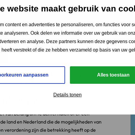
e website maakt gebruik van coo
 content en advertenties te personaliseren, om functies voor s
e analyseren. Ook delen we informatie over uw gebruik van onz
adverteren en analyse. Deze partners kunnen deze gegevens c
e heeft verstrekt of die ze hebben verzameld op basis van uw ge
gedaan, kan die dan in Nederland ten uitvoer
oorkeuren aanpassen
Alles toestaan
al staat in internationale geschillen.
Details tonen
rordeningen
 van belang om te achterhalen of er een
ende land en Nederland die de mogelijkheden van
n verordening zijn die betrekking heeft op de