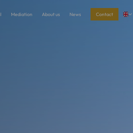
l
Mediation
About us
News
Contact