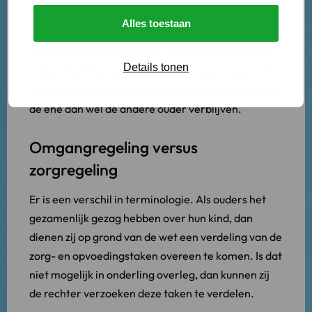
veelal afspraken gemaakt over de verdeling van de
zorg- en opvoedingstaken voor de kinderen.
Alles toestaan
Als ouder heb je de plicht en het recht tot omgang
Details tonen
met je kind. Een zorg- of omgangsregeling omvat
afspraken over op welke momenten de kinderen bij
de ene dan wel de andere ouder verblijven.
Omgangregeling versus
zorgregeling
Er is een verschil in terminologie. Als ouders het
gezamenlijk gezag hebben over hun kind, dan
dienen zij op grond van de wet een verdeling van de
zorg- en opvoedingstaken overeen te komen. Is dat
niet mogelijk in onderling overleg, dan kunnen zij
de rechter verzoeken deze taken te verdelen.