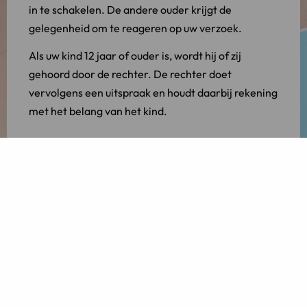
in te schakelen. De andere ouder krijgt de
gelegenheid om te reageren op uw verzoek.
Als uw kind 12 jaar of ouder is, wordt hij of zij
gehoord door de rechter. De rechter doet
vervolgens een uitspraak en houdt daarbij rekening
met het belang van het kind.
Omgang ontzeggen
Tot slot kunt u de rechter verzoeken om de omgang
tussen de andere ouder en het kind te ontzeggen.
Dit is een ingrijpende maatregel en kan slechts in
uitzonderlijke omstandigheden worden
toegewezen, namelijk:
indien de omgang levert ernstig nadeel op voor
de psychische en lichamelijke ontwikkeling van