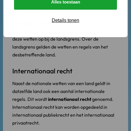
Alles toestaan
Nationaal recht
Details tonen
Nationaal recht
omvat alle wetten en regels die
vanuit één land zijn opgesteld. In principe houden
deze wetten op bij de landsgrens. Over de
landsgrens gelden de wetten en regels van het
desbetreffende land.
Internationaal recht
Naast de nationale wetten van een land geldt in
datzelfde land ook een aantal internationale
regels. Dit wordt
internationaal recht
genoemd.
Internationaal recht kan worden opgedeeld in
internationaal publiekrecht en het internationaal
privaatrecht.