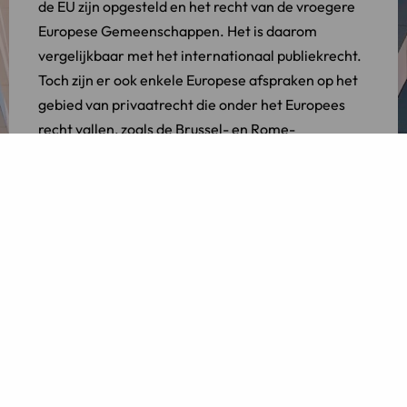
de EU zijn opgesteld en het recht van de vroegere
Europese Gemeenschappen. Het is daarom
vergelijkbaar met het internationaal publiekrecht.
Toch zijn er ook enkele Europese afspraken op het
gebied van privaatrecht die onder het Europees
recht vallen, zoals de Brussel- en Rome-
verordeningen.
Meer informatie?
Meer informatie over internationaal recht of
kennismaking met een advocaat gespecialiseerd in
internationaal privaatrecht
? Neem
contact
op met
LINK Advocaten
voor een kennismaking.
[button
link=”https://www.linkadvocaten.nl/en/contact/”
type=”undefined” target=”_self” class_pop=”0″