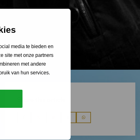
kies
ocial media te bieden en
e site met onze partners
ombineren met andere
bruik van hun services.
Share this article
Share
Share
Share
Share
Share
via
via
via
via
via