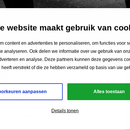
e website maakt gebruik van coo
 content en advertenties te personaliseren, om functies voor s
e analyseren. Ook delen we informatie over uw gebruik van onz
adverteren en analyse. Deze partners kunnen deze gegevens c
e heeft verstrekt of die ze hebben verzameld op basis van uw ge
tneralimentatie
opgenomen. Na een echtscheiding
oorkeuren aanpassen
Alles toestaan
jft een wederzijdse financiële zorgplicht voor
d en is de grondslag voor partneralimentatie. Ten
Details tonen
s onderhoudsplichtig zijn voor hun kinderen.