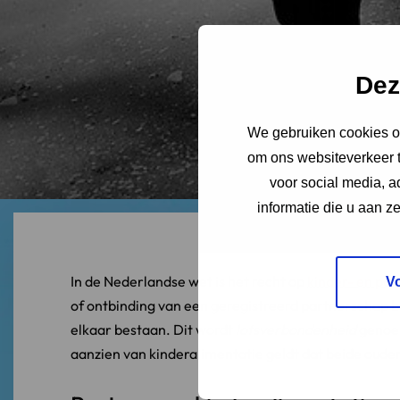
Dez
We gebruiken cookies om
om ons websiteverkeer t
voor social media, 
informatie die u aan z
In de Nederlandse wet is het recht op
kinder- en par
V
of ontbinding van een geregistreerd partnerschap bli
elkaar bestaan. Dit wordt
lotsverbondenheid
genoem
aanzien van kinderalimentatie geldt dat beide ouder