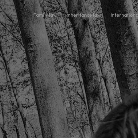
Family law
Inheritance law
Internationa