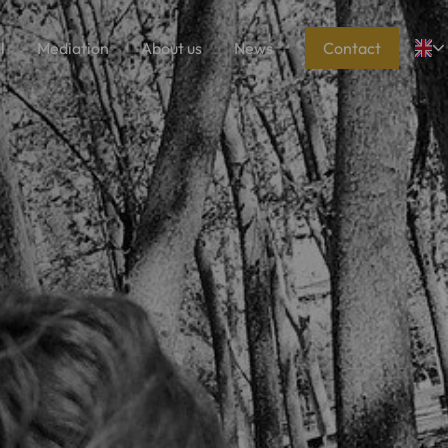
l
Mediation
About us
News
Contact