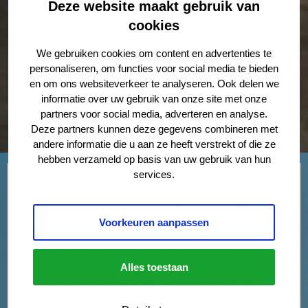
Deze website maakt gebruik van
cookies
We gebruiken cookies om content en advertenties te
personaliseren, om functies voor social media te bieden
en om ons websiteverkeer te analyseren. Ook delen we
informatie over uw gebruik van onze site met onze
partners voor social media, adverteren en analyse.
Deze partners kunnen deze gegevens combineren met
andere informatie die u aan ze heeft verstrekt of die ze
hebben verzameld op basis van uw gebruik van hun
services.
Veel ouders openen bij de geboorte van een kind
ook meteen een extra spaarrekening voor hun
Voorkeuren aanpassen
kind. U kunt ervoor kiezen om te beginnen met
sparen voor een studie in de toekomst of
bijvoorbeeld voor een rijbewijs. Als uw kind 18 jaar
Alles toestaan
is, kan het kind zelf bij zijn of haar rekening om
gebruik te maken van het geld.