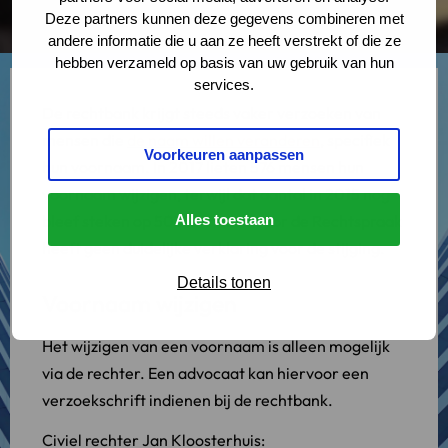
Deze partners kunnen deze gegevens combineren met
andere informatie die u aan ze heeft verstrekt of die ze
hebben verzameld op basis van uw gebruik van hun
services.
De rechtbank krijgt steeds vaker verzoeken van
mensen die
de naam willen veranderen
, specifiek
Voorkeuren aanpassen
hun voornaam. In 2017 lieten 576 mensen hun
voornaam wijzigen, terwijl dat aantal in 2015 nog
bleef steken op 503. De Raad voor de Rechtspraak
Alles toestaan
heeft geen duidelijke verklaring voor de stijging.
Details tonen
Voornaam wijzigen
Het wijzigen van een voornaam is alleen mogelijk
via de rechter. Een advocaat kan hiervoor een
verzoekschrift indienen bij de rechtbank.
Civiel rechter Jan Kloosterhuis: