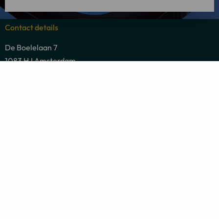
Contact details
De Boelelaan 7
1083 HJ Amsterdam
Tel: +31 20 26 100 02
Email: info@linkadvocaten.nl
Postal address
De Boelelaan 7
1083 HJ Amsterdam
Legal practice areas