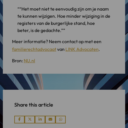
“Het moet niet te eenvoudig zijn om je naam
te kunnen wijzigen. Hoe minder wijziging in de
registers van de burgerlijke stand, hoe
beter, is de gedachte.”
Meer informatie? Neem contact op met een
familierechtadvocaat
van
LINK Advocaten
.
Bron:
NU.nl
Share this article
Share
Share
Share
Share
Share
via
via
via
via
via