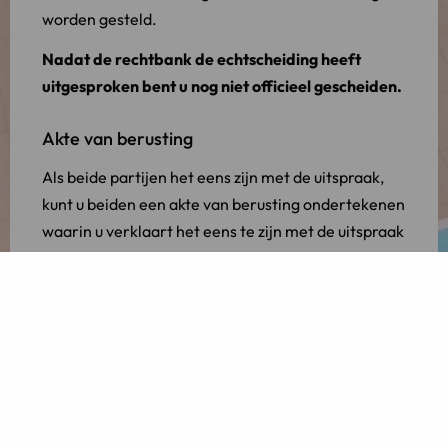
worden gesteld.
Nadat de rechtbank de echtscheiding heeft
uitgesproken bent u nog niet officieel gescheiden.
Akte van berusting
Als beide partijen het eens zijn met de uitspraak,
kunt u beiden een akte van berusting ondertekenen
waarin u verklaart het eens te zijn met de uitspraak
van de rechter. In die akte verzoekt u de
huwelijksgemeente over te gaan tot inschrijving
van de echtscheidingsbeschikking in de registers
van de burgerlijke stand.
Vanaf het moment van inschrijving is het huwelijk
officieel ontbonden en is de echtscheiding
definitief.