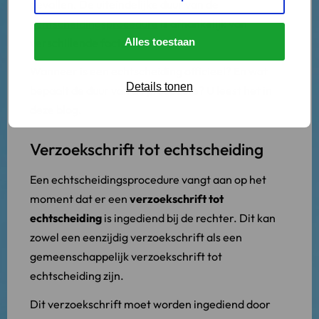
gevallen. De uiteindelijke duur van de
echtscheidingsprocedure
is afhankelijk van
verschillende factoren.
Alles toestaan
Wanneer is een echtscheiding officieel? En wat
Details tonen
bepaalt de duur van de procedure? U leest het in
deze blog.
Verzoekschrift tot echtscheiding
Een echtscheidingsprocedure vangt aan op het
moment dat er een
verzoekschrift tot
echtscheiding
is ingediend bij de rechter. Dit kan
zowel een eenzijdig verzoekschrift als een
gemeenschappelijk verzoekschrift tot
echtscheiding zijn.
Dit verzoekschrift moet worden ingediend door