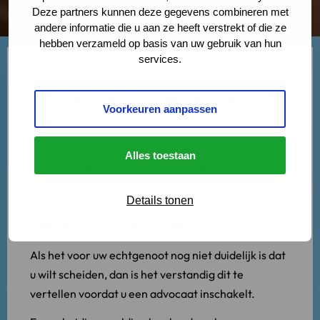
Deze partners kunnen deze gegevens combineren met
andere informatie die u aan ze heeft verstrekt of die ze
hebben verzameld op basis van uw gebruik van hun
services.
Bij een
echtscheiding
komt veel kijken. Er moet
veel worden besproken en geregeld en als u samen
Voorkeuren aanpassen
kinderen heeft, moet u een
ouderschapsplan
opstellen
.
Alles toestaan
In deze blog leest u welke stappen er moeten
worden doorlopen bij een echtscheiding.
Details tonen
Vertel het uw echtgenoot
Als het voor uw echtgenoot nog niet duidelijk is dat
u wilt scheiden, dan is het verstandig dit te
vertellen voordat u een advocaat inschakelt.