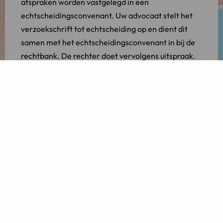
afspraken worden vastgelegd in een
echtscheidingsconvenant. Uw advocaat stelt het
verzoekschrift tot echtscheiding op en dient dit
samen met het echtscheidingsconvenant in bij de
rechtbank. De rechter doet vervolgens uitspraak.
Bij een eenzijdig verzoek tot echtscheiding kunt u
zogenaamde nevenvoorzieningen indienen.
Nevenvoorzieningen zijn afspraken met betrekking
tot de scheiding waarover de rechter een
beslissing dient te nemen, omdat u en uw partner
er samen niet uitkomen.
Lees ook:
Wat houdt een echtscheiding met
nevenvoorzieningen in?
De rechtbank doet uiteindelijk uitspraak over de
echtscheiding. Bij een eenzijdig ingediend
verzoekschrift tot echtscheiding gaat hier een