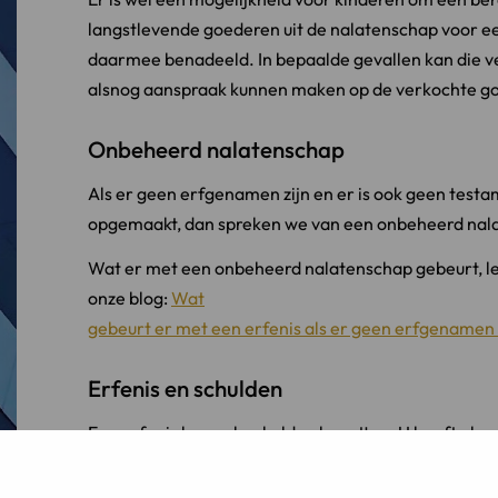
langstlevende goederen uit de nalatenschap voor ee
daarmee benadeeld. In bepaalde gevallen kan die v
alsnog aanspraak kunnen maken op de verkochte g
Onbeheerd nalatenschap
Als er geen erfgenamen zijn en er is ook geen test
opgemaakt, dan spreken we van een onbeheerd nal
Wat er met een onbeheerd nalatenschap gebeurt, lee
onze blog:
Wat
gebeurt er met een erfenis als er geen erfgenamen 
Erfenis en schulden
Een erfenis kan ook schulden bevatten. U heeft als
de keuze om een
erfenis
te aanvaarden of te verwerpen
. Het maakt hierbij ni