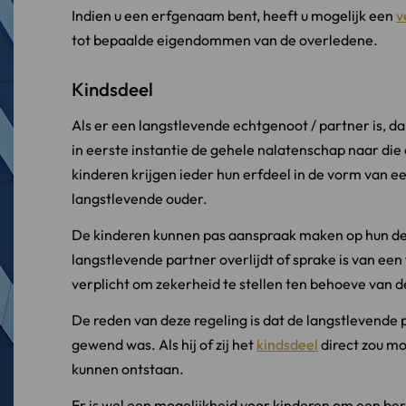
Indien u een erfgenaam bent, heeft u mogelijk een
v
tot bepaalde eigendommen van de overledene.
Kindsdeel
Als er een langstlevende echtgenoot / partner is, d
in eerste instantie de gehele nalatenschap naar die
kinderen krijgen ieder hun erfdeel in de vorm van e
langstlevende ouder.
De kinderen kunnen pas aanspraak maken op hun de
langstlevende partner overlijdt of sprake is van een 
verplicht om zekerheid te stellen ten behoeve van d
De reden van deze regeling is dat de langstlevende p
gewend was. Als hij of zij het
kindsdeel
direct zou mo
kunnen ontstaan.
Er is wel een mogelijkheid voor kinderen om een ber