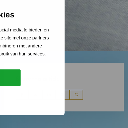
kies
ocial media te bieden en
e site met onze partners
ombineren met andere
bruik van hun services.
Share this article
Share
Share
Share
Share
Share
via
via
via
via
via