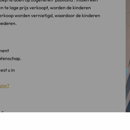
n te lage prijs verkoopt, worden de kinderen
erkoop worden vernietigd, waardoor de kinderen
oederen.
ament
atenschap.
st u in
zijn?
 erfgenaam
et uit of u wettelijk