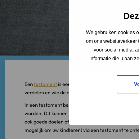
Dez
We gebruiken cookies om
om ons websiteverkeer t
voor social media, 
informatie die u aan z
Een
testament
is een document waarin een erflater 
V
verdelen en wie de erfgenamen zijn.
In een testament bent u vrij om te bepalen wie uw
worden. Dit kunnen familieleden zijn of bekenden die
ook goede doelen of andere organisaties aan wie u 
mogelijk om uw kind(eren) via een testament te ont