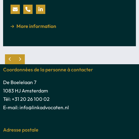
Baalen
Send
Call
Visit
an
Chantal
LinkedIn
about
More information
e-
van
profile
mail
Baalen
of
to
Chantal
Chantal
van
van
Baalen
Coordonnées de la personne à contacter
Baalen
De Boelelaan 7
1083 HJ Amsterdam
Tél: +31 20 26 100 02
E-mail: info@linkadvocaten.nl
Adresse postale