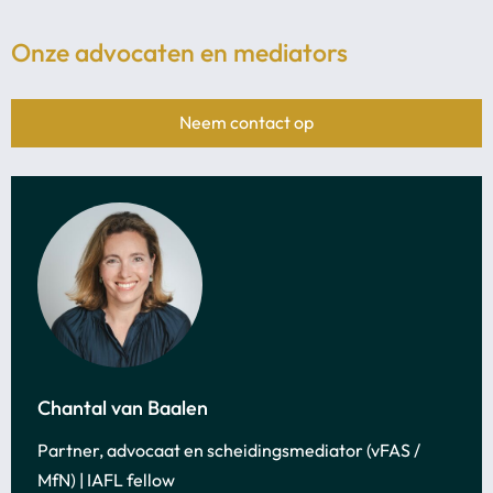
Onze advocaten en mediators
Neem contact op
More
information
Chantal van Baalen
about:
Partner, advocaat en scheidingsmediator (vFAS /
Chantal
MfN) | IAFL fellow
van