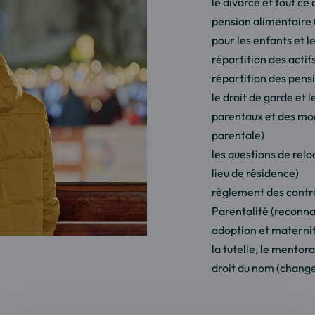
le divorce et tout ce 
pension alimentaire 
pour les enfants et l
répartition des act
répartition des pens
le droit de garde et 
parentaux et des moda
parentale)
les questions de rel
lieu de résidence)
règlement des contra
Parentalité (reconna
adoption et maternit
la tutelle, le mentora
droit du nom (chang