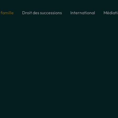
 famille
Droit des successions
International
Médiat