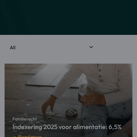
Read
more
about
Indexering
2025
voor
alimentatie:
6,5%
Familierecht
Indexering 2025 voor alimentatie: 6,5%
Read more