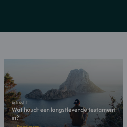
Read
more
about
Wat
houdt
een
Erfrecht
langstlevende
Wat houdt een langstlevende testament
testament
in?
in?
Read more