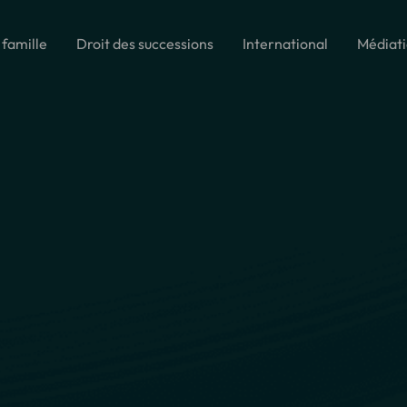
 famille
Droit des successions
International
Médiat