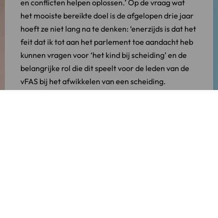
en conflicten helpen oplossen.’ Op de vraag wat
het mooiste bereikte doel is de afgelopen drie jaar
hoeft ze niet lang na te denken: ‘enerzijds is dat het
feit dat ik tot aan het parlement toe aandacht heb
kunnen vragen voor ‘het kind bij scheiding’ en de
belangrijke rol die dit speelt voor de leden van de
vFAS bij het afwikkelen van een scheiding.
Anderzijds ben ik er enorm trots op dat de vFAS er
met het platform Verder-online in is geslaagd de
consument rechtstreeks te benaderen. Zij vinden
steeds vaker hun weg naar een vFAS-advocaat.’
Is er nog iets dat Dianne de nieuwe voorzitter zou
willen meegeven? ‘Ik denk dat Alexander heel goed
weet wat hij in zijn voorzitterstermijn wil gaan
bereiken. Ik heb alle vertrouwen in zijn
deskundigheid en professionaliteit. Ik wens hem