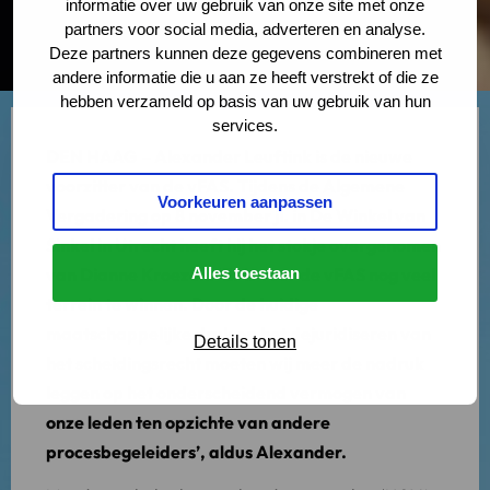
informatie over uw gebruik van onze site met onze
partners voor social media, adverteren en analyse.
Deze partners kunnen deze gegevens combineren met
andere informatie die u aan ze heeft verstrekt of die ze
hebben verzameld op basis van uw gebruik van hun
services.
DEN HAAG – Alexander Leuftink is de nieuwe
voorzitter van de vFAS. Tijdens de Algemene
Voorkeuren aanpassen
Vergadering op 8 november jl. in De Winkel van
Sinkel in Utrecht heeft hij het stokje overgenomen
van Dianne Kroezen.
Alles toestaan
‘Er is voor de vFAS nog veel
terrein te winnen. Door de huidige
maatschappelijke druk op het dejuridiseren van
Details tonen
het scheidingsrecht moeten wij meer de nadruk
leggen op het onderscheidend vermogen van
onze leden ten opzichte van andere
procesbegeleiders’, aldus Alexander.