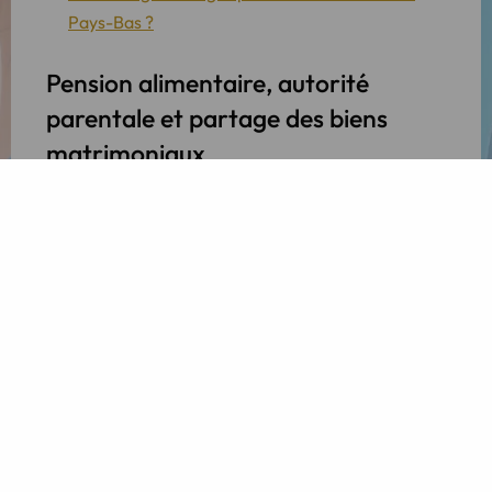
Pays-Bas ?
Pension alimentaire, autorité
parentale et partage des biens
matrimoniaux
Un divorce peut impliquer toutes sortes d’aspects. Il
peut s’agir par exemple de fixer une pension
alimentaire pour le partenaire ou les enfants, de
prendre des dispositions pour la garde des enfants
le cas échéant, et du partage ou du règlement de
biens matrimoniaux. Dans le cadre d’une procédure
de divorce internationale, il est possible que le droit
d’un autre État s’applique à ces différents aspects.
Le droit applicable dans votre situation peut
dépendre entre autres de la nationalité ou du lieu