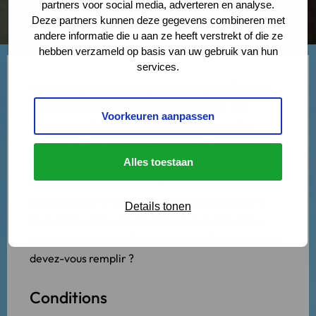
partners voor social media, adverteren en analyse.
Deze partners kunnen deze gegevens combineren met
andere informatie die u aan ze heeft verstrekt of die ze
hebben verzameld op basis van uw gebruik van hun
services.
Il arrive également fréquemment qu’on
divorce
d’un partenaire qui réside à l’étranger.
Les
Voorkeuren aanpassen
mariages internationaux sont de plus en plus
fréquents. Il arrive ainsi qu’un époux (une épouse)
retourne dans son pays d’origine lorsque leur
Alles toestaan
relation prend fin. L’autre exemple est celui de l’un
des époux qui vit comme expatrié dans un autre
Details tonen
pays. Dans quels cas pouvez-vous divorcer d’un
partenaire qui vit à l’étranger et quelles conditions
devez-vous remplir ?
Conditions