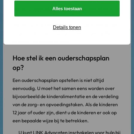
verzorging en opvoeding. Sinds 2009 is het
wettelijk verplicht om een
Alles toestaan
ouderschapsplan op te
stellen
. Dit geldt voor ouders die scheiden, ouders
die een geregistreerd partnerschap ontbinden en
Details tonen
ongehuwde ouders met gezamenlijk gezag die
besluiten uit elkaar te gaan.
Hoe stel ik een ouderschapsplan
op?
Een ouderschapsplan opstellen is niet altijd
eenvoudig. U moet het samen eens worden over
bijvoorbeeld de kinderalimentatie en de verdeling
van de zorg- en opvoedingstaken. Als de kinderen
12 jaar of ouder zijn, dient u de kinderen er ook op
een bepaalde wijze bij te betrekken.
U kunt LINK Advocaten inschakelen voor hulp bij