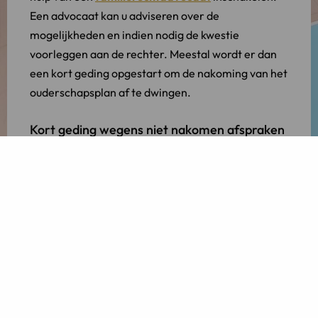
Een advocaat kan u adviseren over de
mogelijkheden en indien nodig de kwestie
voorleggen aan de rechter. Meestal wordt er dan
een kort geding opgestart om de nakoming van het
ouderschapsplan af te dwingen.
Kort geding wegens niet nakomen afspraken
Een kort geding is een versnelde procedure om snel
een voorlopige beslissing van de rechter te krijgen.
Hierbij kan de rechter worden verzocht om een
dwangsom
te verbinden aan de nakoming van het
ouderschapsplan. Dit betekent dat indien uw ex-
partner een afspraak niet nakomt, hij of zij een
geldbedrag dient te voldoen aan u. Een dwangsom
kan worden verbonden aan iedere niet-financiële
afspraak.