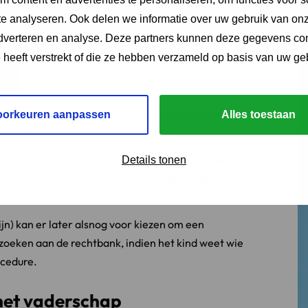
e analyseren. Ook delen we informatie over uw gebruik van onz
adverteren en analyse. Deze partners kunnen deze gegevens c
e heeft verstrekt of die ze hebben verzameld op basis van uw ge
in dat er via een rechter wordt vastgesteld wie de
oorkeuren aanpassen
Alles toestaan
 kind is.
ijk en juridisch kan het ouderschap anders liggen.
Details tonen
 verschillende redenen. In sommige gevallen is niet
n) kan er later alsnog voor kiezen om een
rzoeken aan de rechtbank, indien het kind weet wie
ocedure.
 het vaderschap