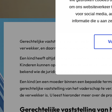
om ons websiteverkeer t
voor social media, 
informatie die u aan z
Gerechtelijke vaststelling van het vaderschap houdt 
V
verwekker, en daarmee de biologische vader, van het
Een kind heeft altijd biologische ouders, maar feitel
Kinderen kunnen opgroeien zonder vader om allerlei
bekend wie de juridische vader is van een kind.
Een kind (en een moeder binnen een bepaalde termij
gerechtelijke vaststelling van het vaderschap te ve
de verwekker is. U leest hieronder meer over de pr
Gerechtelijke vaststelling van