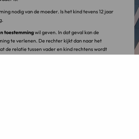
mming nodig van de moeder. Is het kind tevens 12 jaar
g.
n toestemming
wil geven. In dat geval kan de
g te verlenen. De rechter kijkt dan naar het
at de relatie tussen vader en kind rechtens wordt
even voor het erkennen van het kind, dan betekent
iger van het kind is. Hiervoor dient de vader eerst
ijn ouders het eens, dan kan dat gezamenlijk
 in het gezagsregister. Zijn partijen het hierover
 rechter voor het verkrijgen van gezamenlijk gezag.
uder om een kind te verzorgen en op te voeden. De