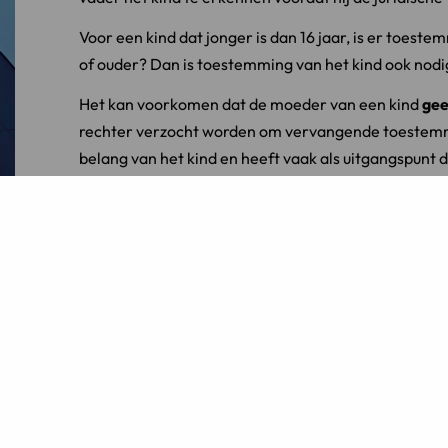
Voor een kind dat jonger is dan 16 jaar, is er toeste
of ouder? Dan is toestemming van het kind ook nodi
Het kan voorkomen dat de moeder van een kind
gee
rechter verzocht worden om vervangende toestemmin
belang van het kind en heeft vaak als uitgangspunt d
erkend.
Ouderlijk gezag aanvragen
Als de moeder of de rechter toestemming heeft geg
dat nog niet dat de vader wettelijk de vertegenwoord
nog een aanvraag van het ouderlijk gezag te doen. Z
schriftelijk of digitaal via DigiD worden aangetekend
niet eens, dan dient de ouder zich te wenden tot de
Ouderlijk gezag is de plicht en het recht van een o