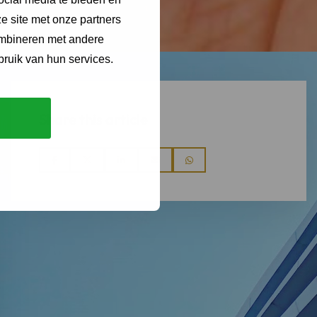
e site met onze partners
ombineren met andere
bruik van hun services.
Share this article
Share
Share
Share
Share
Share
via
via
via
via
via