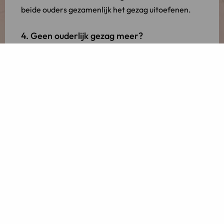
beide ouders gezamenlijk het gezag uitoefenen.
4. Geen ouderlijk gezag meer?
Het kan zijn dat het gezamenlijk gezag wordt
beëindigd
. Hoewel dit niet vaak voorkomt, is de
volgende situatie niet ondenkbaar. Het komt voor
dat een ex-partner vervolgens een verzoek tot het
uitoefenen van gezamenlijk gezag doet samen met
haar nieuwe partner. Dit kan problemen
opleveren, aangezien het ouderlijk gezag slechts
aan twee mensen tegelijkertijd kan worden
toegewezen. In deze situatie dient u daarom snel te
handelen. Voor advies kunt u contact opnemen met
LINK Advocaten.
Meer over beëindiging van het ouderlijk gezag
leest u in onze blog:
Wanneer vindt beëindiging van