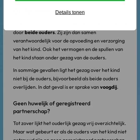
Ouderlijk gezag
Details tonen
In de meeste gevallen wordt het gezag uitgeoefend
door
beide ouders
. Zij zijn dan samen
verantwoordelijk voor de opvoeding en verzorging
van het kind. Ook het vermogen en de spullen van
het kind staan onder gezag van de ouders.
In sommige gevallen ligt het gezag over het kind
niet bij de ouders, bijvoorbeeld als beide ouders
overlijden. In dat geval is er sprake van
voogdij
.
Geen huwelijk of geregistreerd
partnerschap?
Tot zover lijkt het ouderlijk gezag vrij overzichtelijk.
Maar wat gebeurt er als de ouders van het kind niet
getrouwd zijn en geen geregistreerd partnerschap