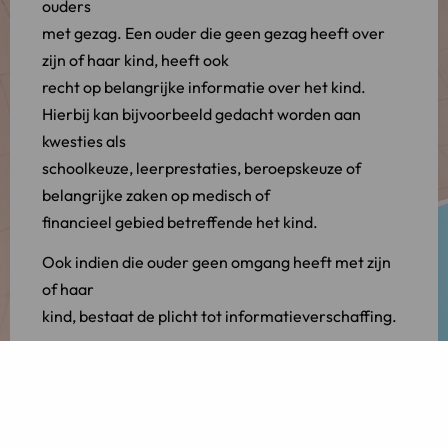
ouders
met gezag. Een ouder die geen gezag heeft over
zijn of haar kind, heeft ook
recht op belangrijke informatie over het kind.
Hierbij kan bijvoorbeeld gedacht worden aan
kwesties als
schoolkeuze, leerprestaties, beroepskeuze of
belangrijke zaken op medisch of
financieel gebied betreffende het kind.
Ook indien die ouder geen omgang heeft met zijn
of haar
kind, bestaat de plicht tot informatieverschaffing.
De ouder met
gezag is daarnaast verplicht de andere ouder te
raadplegen bij het nemen van
bepaalde beslissingen over het kind. Dit wordt