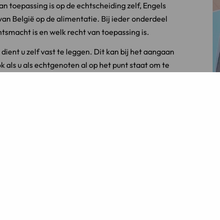
an toepassing is op de echtscheiding zelf, Engels
an België op de alimentatie. Bij ieder onderdeel
tsmacht is en welk recht van toepassing is.
ient u zelf vast te leggen. Dit kan bij het aangaan
 als u als echtgenoten al op het punt staat om te
te kiezen voor het recht van een bepaald land.
en. Als echtgenoten kunt u kiezen uit het recht van
van het huwelijk;
d, en waar uw partner nog steeds woont (of
an heeft; of
agd.