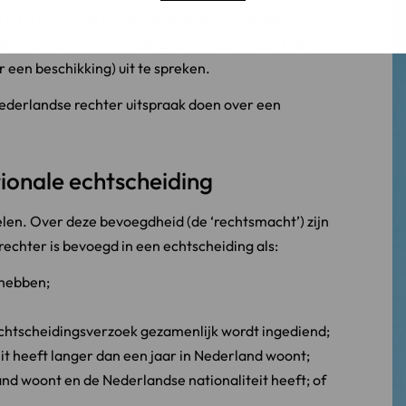
internationale echtscheiding begint net als bij een
dvocaat. De echtscheidingsadvocaat verzoekt de
 een beschikking) uit te spreken.
Nederlandse rechter uitspraak doen over een
tionale echtscheiding
elen. Over deze bevoegdheid (de ‘rechtsmacht’) zijn
chter is bevoegd in een echtscheiding als:
 hebben;
echtscheidingsverzoek gezamenlijk wordt ingediend;
it heeft langer dan een jaar in Nederland woont;
d woont en de Nederlandse nationaliteit heeft; of