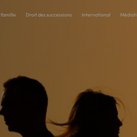
 famille
Droit des successions
International
Médiat