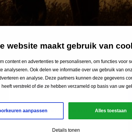
e website maakt gebruik van coo
 content en advertenties te personaliseren, om functies voor s
e analyseren. Ook delen we informatie over uw gebruik van onz
adverteren en analyse. Deze partners kunnen deze gegevens c
e heeft verstrekt of die ze hebben verzameld op basis van uw ge
uw
echtscheiding
regelen vanuit Nederland. Kan dat?
oorkeuren aanpassen
Alles toestaan
complex:
ja
, het is mogelijk, maar er zijn veel regels
Details tonen