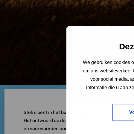
Dez
We gebruiken cookies om
om ons websiteverkeer t
voor social media, 
informatie die u aan z
Stel: u bent in het buitenland getrouwd maar u wilt 
V
Het antwoord op deze vraag is even eenvoudig als 
en voorwaarden aan verbonden.