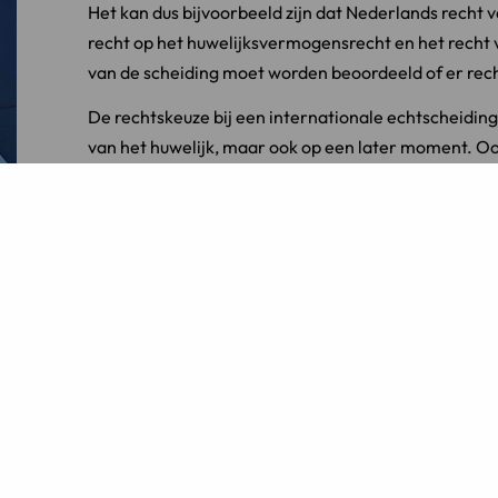
Het kan dus bijvoorbeeld zijn dat Nederlands recht v
recht op het huwelijksvermogensrecht en het recht v
van de scheiding moet worden beoordeeld of er rech
De rechtskeuze bij een internationale echtscheiding d
van het huwelijk, maar ook op een later moment. Ook
scheiden is het dus alsnog mogelijk om gezamenlijk 
Hier zijn echter wel enkele voorwaarden aan verbond
de volgende landen:
Het land waar u en uw partner woonden ten tijde 
Het land waar u als laatste beiden heeft gewoon
andersom);
Het land waar u (of uw partner) de nationaliteit v
Het land waar de echtscheiding wordt aangevra
Niet-EU land