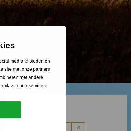
kies
ocial media te bieden en
e site met onze partners
ombineren met andere
bruik van hun services.
Share this article
Share
Share
Share
Share
Share