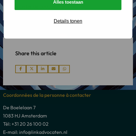
Alles toestaan
Beluister de podcast hier »
Details tonen
Share this article
Share
Share
Share
Share
Share
via
via
via
via
via
Coordonnées de la personne à contacter
De Boelelaan 7
1083 HJ Amsterdam
Tél: +31 20 26 100 02
E-mail: info@linkadvocaten.nl