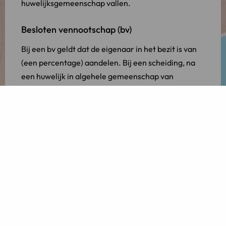
huwelijksgemeenschap vallen.
Besloten vennootschap (bv)
Bij een bv geldt dat de eigenaar in het bezit is van
(een percentage) aandelen. Bij een scheiding, na
een huwelijk in algehele gemeenschap van
goederen, moeten deze aandelen worden
verdeeld. Daarmee wordt uw (ex-)partner dus ook
aandeelhouder in uw bv.
U kunt voorkomen dat uw (ex-)partner eigenaar
wordt, door deze uit te kopen. Uw bedrijf zal
daarvoor eerst op waarde geschat moeten
worden. U kunt vervolgens aan de aandelen een
waarde toekennen en dit bedrag uitkeren aan uw
(ex-)partner.