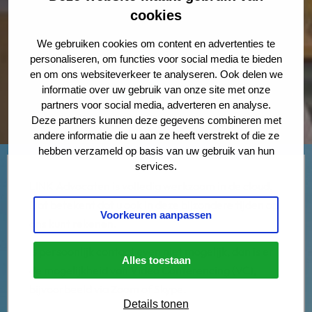
cookies
We gebruiken cookies om content en advertenties te
personaliseren, om functies voor social media te bieden
en om ons websiteverkeer te analyseren. Ook delen we
informatie over uw gebruik van onze site met onze
partners voor social media, adverteren en analyse.
Deze partners kunnen deze gegevens combineren met
andere informatie die u aan ze heeft verstrekt of die ze
hebben verzameld op basis van uw gebruik van hun
services.
LINK Advocaten is volledig werkzaam in de cloud.
Dat betekent dat u ook in deze bijzondere tijden op
Voorkeuren aanpassen
ons kunt rekenen.
Is persoonlijk contact even niet mogelijk, dan is er
Alles toestaan
de mogelijkheid van Video Conferencing (VC),
bijvoorbeeld via Zoom of Skype.
Details tonen