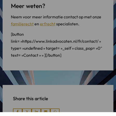
Meer weten?
Neem voor meer informatie contact op met onze
familierecht
en
erfrecht
specialisten.
[button
link= »https://www.linkadvocaten.nl/fr/contact/ »
type= »undefined » target= »_self » class_pop= »0″
text= »Contact » » ][/button]
Share this article
Share
Share
Share
Share
Share