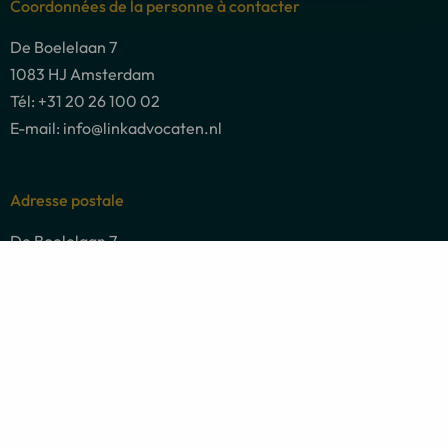
Coordonnées de la personne à contacter
De Boelelaan 7
1083 HJ Amsterdam
Tél: +31 20 26 100 02
E-mail: info@linkadvocaten.nl
Adresse postale
De Boelelaan 7
1083 HJ Amsterdam
Domaines juridiques
Socials