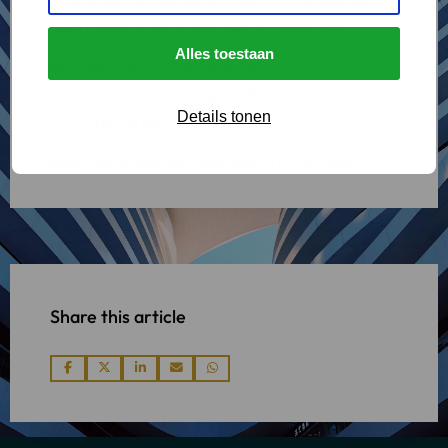
dat iedereen op de juiste wijze wordt bijgestaan,
zowel juridisch als emotioneel en financieel.
Alles toestaan
Bekijk de video van de Vereniging Familierecht
Advocaten en Scheidingsmediators waar
onze
Details tonen
advocaten
lid van zijn:
https://www.youtube.com/watch?v=xI09gvG3LkI
Share this article
Share
Share
Share
Share
Share
via
via
via
via
via