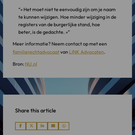
« Het moet niet te eenvoudig zijn om je naam
te kunnen wijzigen. Hoe minder wijziging in de
registers van de burgerlijke stand, hoe
beter, is de gedachte. »
Meer informatie? Neem contact op met een
familierechtadvocaat
van
LINK Advocaten
.
Bron:
NU.nl
Share this article
Share
Share
Share
Share
Share
via
via
via
via
via