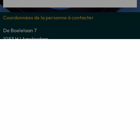
Coordonnées de la personne à contacter
De Boelelaan 7
1083 HJ Amsterdam
Tél: +31 20 26 100 02
E-mail: info@linkadvocaten.nl
Adresse postale
De Boelelaan 7
1083 HJ Amsterdam
Domaines juridiques