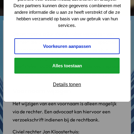
Deze partners kunnen deze gegevens combineren met
andere informatie die u aan ze heeft verstrekt of die ze
hebben verzameld op basis van uw gebruik van hun
services.
De rechtbank krijgt steeds vaker verzoeken van
mensen die
de naam willen veranderen
, specifiek
Voorkeuren aanpassen
hun voornaam. In 2017 lieten 576 mensen hun
voornaam wijzigen, terwijl dat aantal in 2015 nog
bleef steken op 503. De Raad voor de Rechtspraak
Alles toestaan
heeft geen duidelijke verklaring voor de stijging.
Details tonen
Voornaam wijzigen
Het wijzigen van een voornaam is alleen mogelijk
via de rechter. Een advocaat kan hiervoor een
verzoekschrift indienen bij de rechtbank.
Civiel rechter Jan Kloosterhuis: