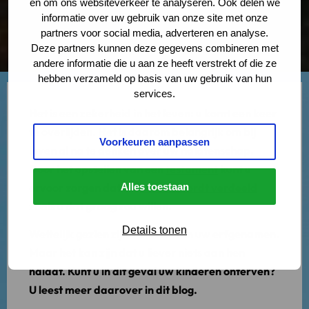
en om ons websiteverkeer te analyseren. Ook delen we
informatie over uw gebruik van onze site met onze
partners voor social media, adverteren en analyse.
Deze partners kunnen deze gegevens combineren met
andere informatie die u aan ze heeft verstrekt of die ze
hebben verzameld op basis van uw gebruik van hun
services.
Het is een zekerheid in het leven: u komt een keer
te overlijden. Het is daarom belangrijk om bij
Voorkeuren aanpassen
leven al na te denken over uw nalatenschap.
Door het opstellen van een
testament
kunt u
ervoor zorgen dat uw
Alles toestaan
erfenis wordt verdeeld
zoals u dat graag zou willen.
Details tonen
Wettelijk gezien zijn uw kinderen uw erfgenamen.
Maar het kan zijn dat u liever niets aan hen
nalaat. Kunt u in dit geval uw kinderen onterven?
U leest meer daarover in dit blog.