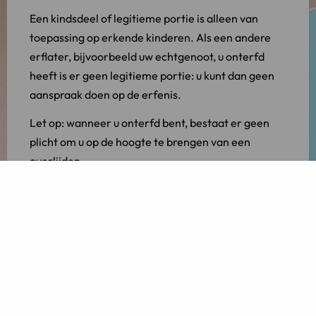
Een kindsdeel of legitieme portie is alleen van
toepassing op erkende kinderen. Als een andere
erflater, bijvoorbeeld uw echtgenoot, u onterfd
heeft is er geen legitieme portie: u kunt dan geen
aanspraak doen op de erfenis.
Let op: wanneer u onterfd bent, bestaat er geen
plicht om u op de hoogte te brengen van een
overlijden.
Ouders onterven
Andersom kunt u ook de behoefte hebben om niets
aan uw ouders na te laten. U kunt ervoor kiezen om
dit op te laten nemen in uw testament. Dit geldt
ook voor uw broer(s) of zus(sen).
In tegenstelling tot het onterven van kinderen,