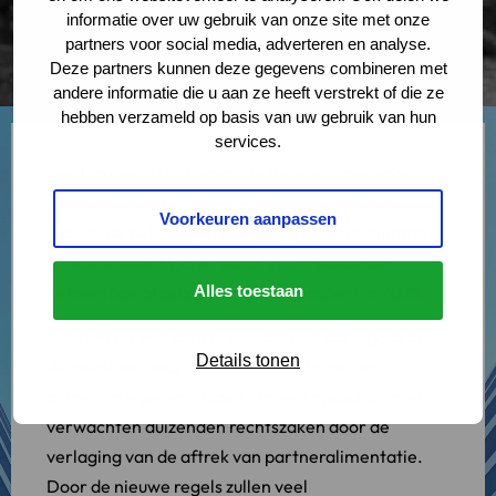
informatie over uw gebruik van onze site met onze
partners voor social media, adverteren en analyse.
Deze partners kunnen deze gegevens combineren met
andere informatie die u aan ze heeft verstrekt of die ze
hebben verzameld op basis van uw gebruik van hun
services.
Per 1 januari 2020 wordt de fiscale aftrek voor
partneralimentatie in stappen verlaagd. De
Voorkeuren aanpassen
maximale belastingaftrek van partneralimentatie
is momenteel 51,75%. Vanaf 2020 wordt dit
percentage afgebouwd naar 37 procent in 2023.
Alles toestaan
In het AD is een artikel verschenen dat ingaat op
Details tonen
de gevolgen voor alimentatieplichtigen en
alimentatiegerechtigden. Scheidingsadvocaten
verwachten duizenden rechtszaken door de
verlaging van de aftrek van partneralimentatie.
Door de nieuwe regels zullen veel