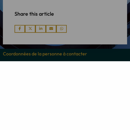
Share this article
Share
Share
Share
Share
Share
via
via
via
via
via
Coordonnées de la personne à contacter
De Boelelaan 7
1083 HJ Amsterdam
Tél: +31 20 26 100 02
E-mail: info@linkadvocaten.nl
Adresse postale
De Boelelaan 7
1083 HJ Amsterdam