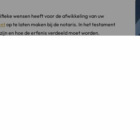
cifieke wensen heeft voor de afwikkeling van uw
ent
op te laten maken bij de notaris. In het testament
zijn en hoe de erfenis verdeeld moet worden.
is.
e
verdeling
of
afwikkeling van een erfenis
of over de
n
? Of wilt u gewoon de hulp inschakelen van een
nten?
eenink
of
Chantal van Baalen-van IJzendoorn
.
t/ » type= »undefined » target= »_self »