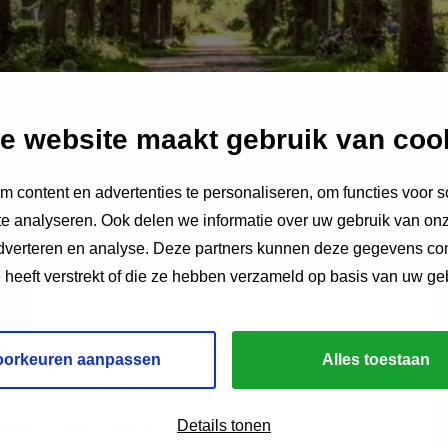
e website maakt gebruik van coo
 content en advertenties te personaliseren, om functies voor s
e analyseren. Ook delen we informatie over uw gebruik van onz
adverteren en analyse. Deze partners kunnen deze gegevens c
e heeft verstrekt of die ze hebben verzameld op basis van uw ge
 geen testament laten opmaken, dan geldt het
oorkeuren aanpassen
Alles toestaan
en de nalatenschap van de overledene.
oepen in deze volgorde:
Details tonen