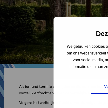
Dez
We gebruiken cookies om
om ons websiteverkeer t
voor social media, 
informatie die u aan z
Als iemand komt te overlijden en die persoon heeft
V
wettelijk erfrecht en erven de wettelijke erfgenam
Volgens het wettelijk erfrecht erven de volgende gr