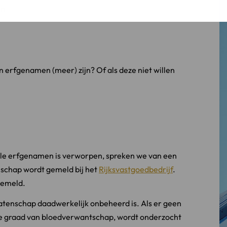
en
 erfgenamen (meer) zijn? Of als deze niet willen
 alle erfgenamen is verworpen, spreken we van een
schap wordt gemeld bij het
Rijksvastgoedbedrijf
.
gemeld.
latenschap daadwerkelijk onbeheerd is. Als er geen
e graad van bloedverwantschap, wordt onderzocht