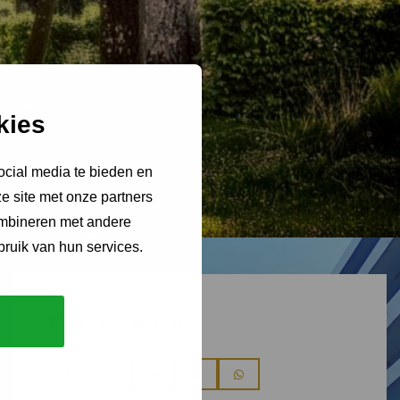
kies
ocial media te bieden en
e site met onze partners
ombineren met andere
bruik van hun services.
Share this article
Share
Share
Share
Share
Share
via
via
via
via
via