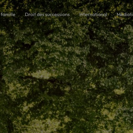
 famille
Droit des successions
International
Médiat