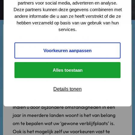
partners voor social media, adverteren en analyse.
Deze partners kunnen deze gegevens combineren met
andere informatie die u aan ze heeft verstrekt of die ze
hebben verzameld op basis van uw gebruik van hun
services.
Elk land kent zijn eigen erfrechtregels. Woont u als
Nederlander in het buitenland? Dan is het
Voorkeuren aanpassen
nationale recht van het land waar u woont op het
moment van overlijden
waarschijnlijk
van
toepassing op uw nalatenschap. De nalatenschap
Alles toestaan
wordt afgehandeld door een instantie (notaris of
rechter) in dit land.
Details tonen
Op dit uitgangspunt zijn uitzonderingen mogelijk.
Indien u door bijzondere omstandigheden in een
jaar in meerdere landen woont is het van belang
om te bepalen wat uw ‘gewone verblijfplaats’ is.
Ook is het mogelijk zelf uw voorkeuren vast te