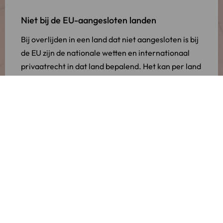
Niet bij de EU-aangesloten landen
Bij overlijden in een land dat niet aangesloten is bij
de EU zijn de nationale wetten en internationaal
privaatrecht in dat land bepalend. Het kan per land
verschillen wat hierin mogelijk is en of gekozen kan
worden voor het toepassen van Nederlands recht.
Als u (deels) buiten de EU woont is het verstandig
vooraf vast te leggen wat er met uw erfenis
gebeurt indien u in het buitenland overlijdt.
Buitenlands erfrecht in Nederland
Heeft u niet de Nederlandse nationaliteit maar
woont u wel in Nederland? Dan kunt u kiezen of u
het erfrecht van uw land van herkomst laat